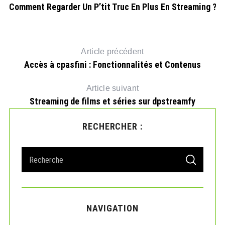
y
Comment Regarder Un P’tit Truc En Plus En Streaming ?
Article précédent
Accès à cpasfini : Fonctionnalités et Contenus
Article suivant
Streaming de films et séries sur dpstreamfy
RECHERCHER :
S
S
e
E
A
a
R
r
C
H
c
NAVIGATION
h
f