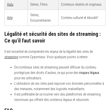
Hulu
Séries, Films
Contenus récents et originaux
Séries,
Arte
Contenu culturel et éducatif
Documentaires
Légalité et sécurité des sites de streaming :
Ce qu’il faut savoir
S
e
a
Il est essentiel de comprendre les enjeux de la légalité des sites de
r
streaming
comme Cpasmieux. Voici quelques points à retenir :
c
h
f
De nombreux sites de streaming peuvent diffuser du contenu
o
protégé par des droits d’auteur, ce qui pose des
risques légaux
r
:
pour les utilisateurs.
L’utilisation de ces sites peut exposer vos données personnelles à
des menaces, notamment des logiciels malveillants.
Il est préférable de se tourner vers des plateformes de streaming
reconnues qui offrent des contenus légaux et sécurisés.