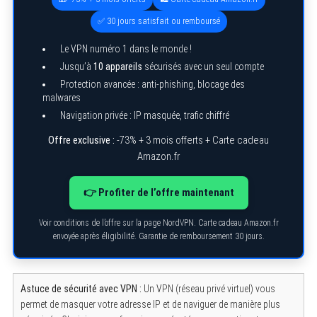
✅ 30 jours satisfait ou remboursé
Le VPN numéro 1 dans le monde !
Jusqu’à
10 appareils
sécurisés avec un seul compte
Protection avancée : anti-phishing, blocage des
malwares
Navigation privée : IP masquée, trafic chiffré
Offre exclusive :
-73% + 3 mois offerts + Carte cadeau
Amazon.fr
👉 Profiter de l’offre maintenant
Voir conditions de l’offre sur la page NordVPN. Carte cadeau Amazon.fr
envoyée après éligibilité. Garantie de remboursement 30 jours.
Astuce de sécurité avec VPN :
Un VPN (réseau privé virtuel) vous
permet de masquer votre adresse IP et de naviguer de manière plus