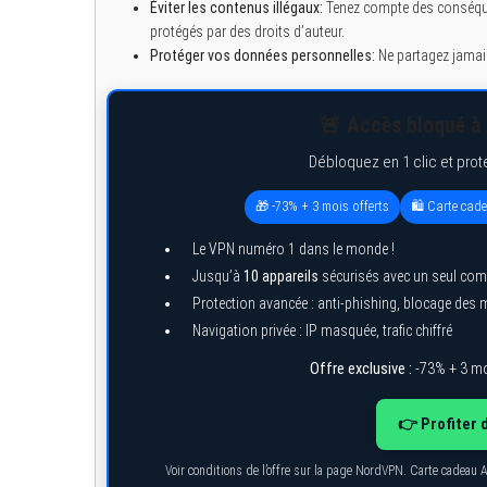
Éviter les contenus illégaux:
Tenez compte des conséque
protégés par des droits d’auteur.
Protéger vos données personnelles:
Ne partagez jamais
S
🚨 Accès bloqué à 
e
a
r
Débloquez en 1 clic et prot
c
h
🎁 -73% + 3 mois offerts
🛍️ Carte cad
f
o
r
Le VPN numéro 1 dans le monde !
:
Jusqu’à
10 appareils
sécurisés avec un seul com
Protection avancée : anti-phishing, blocage des
Navigation privée : IP masquée, trafic chiffré
Offre exclusive :
-73% + 3 mo
👉 Profiter 
Voir conditions de l’offre sur la page NordVPN. Carte cadeau 