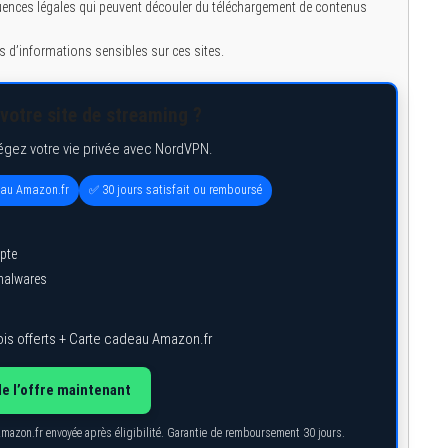
nces légales qui peuvent découler du téléchargement de contenus
 d’informations sensibles sur ces sites.
votre site de streaming ?
égez votre vie privée avec NordVPN.
eau Amazon.fr
✅ 30 jours satisfait ou remboursé
pte
 malwares
is offerts + Carte cadeau Amazon.fr
de l’offre maintenant
Amazon.fr envoyée après éligibilité. Garantie de remboursement 30 jours.