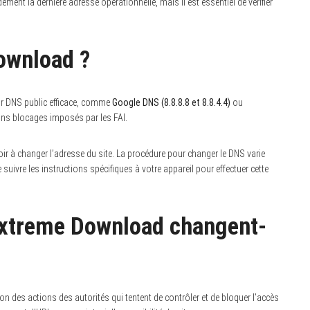
ent la dernière adresse opérationnelle, mais il est essentiel de vérifier
ownload ?
ur DNS public efficace, comme
Google DNS (8.8.8.8 et 8.8.4.4)
ou
ins blocages imposés par les FAI.
r à changer l’adresse du site. La procédure pour changer le DNS varie
suivre les instructions spécifiques à votre appareil pour effectuer cette
Extreme Download changent-
des actions des autorités qui tentent de contrôler et de bloquer l’accès