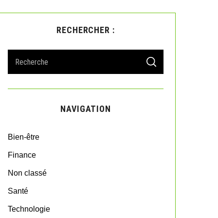
RECHERCHER :
S
S
e
E
A
a
R
r
C
H
c
NAVIGATION
h
f
o
Bien-être
r
:
Finance
Non classé
Santé
Technologie