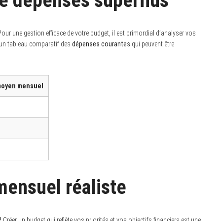
de dépenses superflus
our une gestion efficace de votre budget, il est primordial d’analyser vos
i un tableau comparatif des
dépenses courantes
qui peuvent être
moyen mensuel
mensuel réaliste
?
Créer un budget qui reflète vos priorités et vos objectifs financiers est une