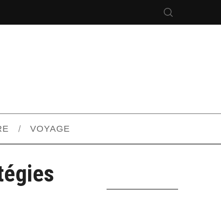
RE
VOYAGE
tégies