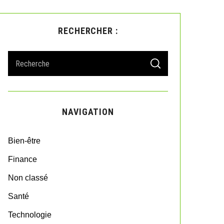
RECHERCHER :
S
S
e
E
A
a
R
r
C
H
c
NAVIGATION
h
f
o
Bien-être
r
:
Finance
Non classé
Santé
Technologie