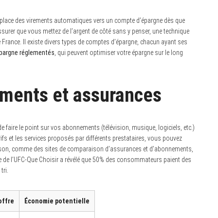
place des virements automatiques vers un compte d’épargne dès que
surer que vous mettez de l’argent de côté sans y penser, une technique
rance. Il existe divers types de comptes d’épargne, chacun ayant ses
’épargne réglementés
, qui peuvent optimiser votre épargne sur le long
ments et assurances
de faire le point sur vos abonnements (télévision, musique, logiciels, etc.)
ifs et les services proposés par différents prestataires, vous pouvez
araison, comme des sites de comparaison d’assurances et d’abonnements,
de de l’UFC-Que Choisir a révélé que 50% des consommateurs paient des
tri.
offre
Économie potentielle