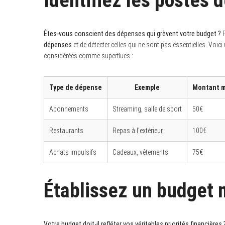
Identifiez les postes 
Êtes-vous conscient des dépenses qui grèvent votre budget ?
P
dépenses
et de détecter celles qui ne sont pas essentielles. Voic
considérées comme superflues :
Type de dépense
Exemple
Montant 
Abonnements
Streaming, salle de sport
50€
Restaurants
Repas à l’extérieur
100€
S
Achats impulsifs
Cadeaux, vêtements
75€
e
a
r
c
Établissez un budget 
h
f
o
r
:
Votre budget doit-il refléter vos véritables priorités financières 