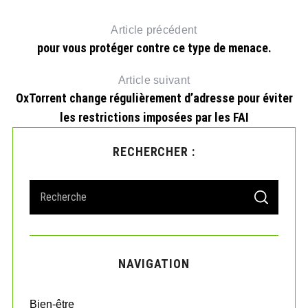
e
a
Article précédent
r
c
pour vous protéger contre ce type de menace.
h
f
o
Article suivant
r
OxTorrent change régulièrement d’adresse pour éviter
:
les restrictions imposées par les FAI
RECHERCHER :
S
S
e
E
A
a
R
r
C
H
c
NAVIGATION
h
f
o
Bien-être