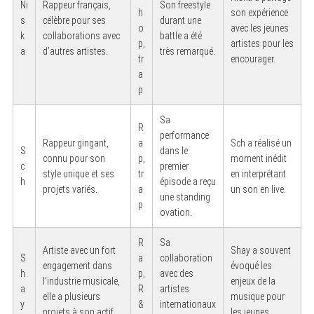
Ni
Rappeur français,
Son freestyle
h
son expérience
s
célèbre pour ses
durant une
o
avec les jeunes
k
collaborations avec
battle a été
p,
artistes pour les
a
d’autres artistes.
très remarqué.
tr
encourager.
a
p
Sa
R
performance
Rappeur gingant,
a
Sch a réalisé un
S
dans le
connu pour son
p,
moment inédit
c
premier
style unique et ses
tr
en interprétant
h
épisode a reçu
projets variés.
a
un son en live.
une standing
p
ovation.
R
Sa
Artiste avec un fort
Shay a souvent
S
a
collaboration
engagement dans
évoqué les
h
p,
avec des
l’industrie musicale,
enjeux de la
a
R
artistes
elle a plusieurs
musique pour
y
&
internationaux
projets à son actif.
les jeunes.