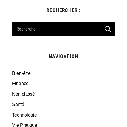
RECHERCHER :
S
S
e
E
A
a
R
r
C
H
c
NAVIGATION
h
f
o
Bien-être
r
:
Finance
Non classé
Santé
Technologie
Vie Pratique