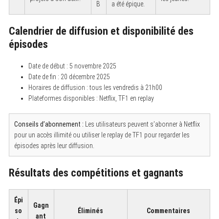
B
a été épique.
Calendrier de diffusion et disponibilité des
épisodes
Date de début : 5 novembre 2025
Date de fin : 20 décembre 2025
Horaires de diffusion : tous les vendredis à 21h00
Plateformes disponibles : Netflix, TF1 en replay
Conseils d’abonnement :
Les utilisateurs peuvent s’abonner à Netflix
pour un accès illimité ou utiliser le replay de TF1 pour regarder les
épisodes après leur diffusion.
Résultats des compétitions et gagnants
Épi
Gagn
so
Éliminés
Commentaires
ant