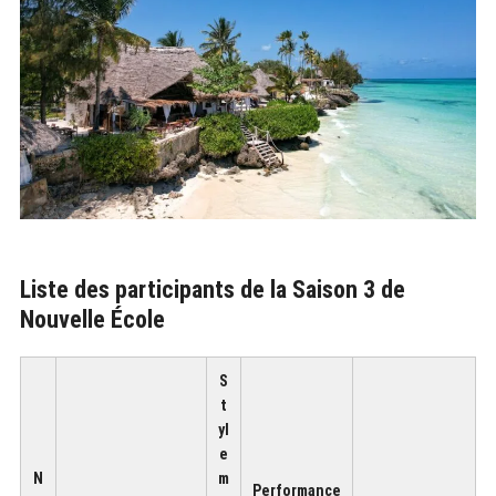
Liste des participants de la Saison 3 de
Nouvelle École
S
t
yl
e
N
m
Performance