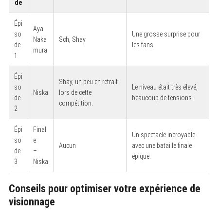
de
Épi
Aya
so
Une grosse surprise pour
Naka
Sch, Shay
de
les fans.
mura
1
Épi
Shay, un peu en retrait
so
Le niveau était très élevé,
Niska
lors de cette
de
beaucoup de tensions.
compétition.
2
Épi
Final
S
Un spectacle incroyable
e
so
e
Aucun
avec une bataille finale
a
de
–
r
épique.
3
Niska
c
h
f
o
Conseils pour optimiser votre expérience de
r
visionnage
: