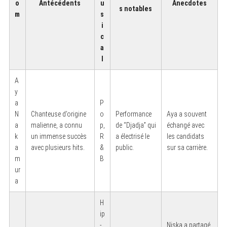
o
Antécédents
u
Anecdotes
s notables
m
s
i
c
a
l
A
y
a
P
N
Chanteuse d’origine
o
Performance
Aya a souvent
a
malienne, a connu
p,
de “Djadja” qui
échangé avec
k
un immense succès
R
a électrisé le
les candidats
a
avec plusieurs hits.
&
public.
sur sa carrière.
m
B
ur
a
H
ip
-
Niska a partagé