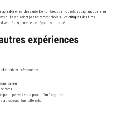
e agréable et enrichissante. De nombreux participants soulignent que le jeu
films qu’ils n’auraient pas forcément choisis. Les
critiques
des films
la diversité des genres et des époques proposés.
 autres expériences
 alternatives intéressantes :
ions variées.
 célèbres.
cipants peuvent voter pour le film à regarder.
s à plusieurs films différents.