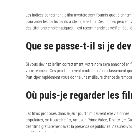
Les indices concernant le film mystère sont fournis quotidienneme
pour aider les participants à identifier le film. Ces indices peuven
des citations emblématiques. Il est recommandé de vérifier régul
Que se passe-t-il si je dev
Si vous devinez le film correctement, votre nom sera annoncé en fi
votre réponse.
Ces points peuvent contribuer à un classement quot
Participer rapidement vous donne une meilleure chance de rempo
Où puis-je regarder les fi
Les films proposés dans le jeu 1jour1film peuvent être visionnés
populaires, on trouve Netflix, Amazon Prime Video, Disney+, et 
des films gratuitement avec la présence de publicités. Assurez-v