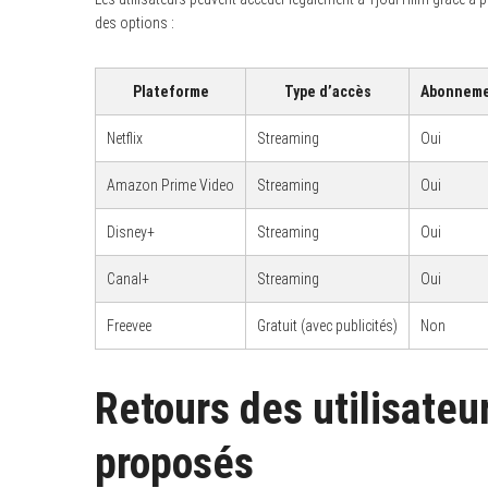
des options :
Plateforme
Type d’accès
Abonnem
S
e
Netflix
Streaming
Oui
a
r
c
Amazon Prime Video
Streaming
Oui
h
f
o
Disney+
Streaming
Oui
r
:
Canal+
Streaming
Oui
Freevee
Gratuit (avec publicités)
Non
Retours des utilisateur
proposés