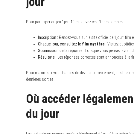
jour
Pour participer au jeu 1jour1film, suivez ces étapes simples :
Inscription :
Rendez-vous sur le site officiel de 1jour1film 
Chaque jour, consultez le
film mystère
:
Visitez quotidie
Soumission de la réponse :
Lorsque vous pensez avoir iden
Résultats :
Les réponses correctes sont annoncées à la fin d
Pour maximiser vos chances de deviner correctement, il est recom
dernières sorties.
Où accéder légalement 
du jour
Les utilisateurs peuvent accéder légalement à 1jour1film grâce à 