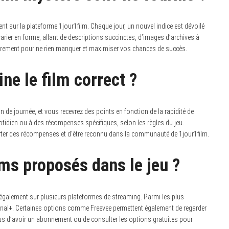
nt sur la plateforme 1jour1film.
Chaque jour, un nouvel indice est dévoilé
t varier en forme, allant de descriptions succinctes, d’images d’archives à
ièrement pour ne rien manquer et maximiser vos chances de succès.
ine le film correct ?
n de journée, et vous recevrez des points en fonction de la rapidité de
idien ou à des récompenses spécifiques, selon les règles du jeu.
rter des récompenses et d’être reconnu dans la communauté de 1jour1film.
lms proposés dans le jeu ?
 légalement sur plusieurs plateformes de streaming.
Parmi les plus
Canal+. Certaines options comme Freevee permettent également de regarder
ous d’avoir un abonnement ou de consulter les options gratuites pour