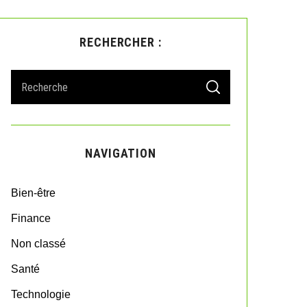
RECHERCHER :
S
S
e
E
A
a
R
r
C
H
c
NAVIGATION
h
f
o
Bien-être
r
:
Finance
Non classé
Santé
Technologie