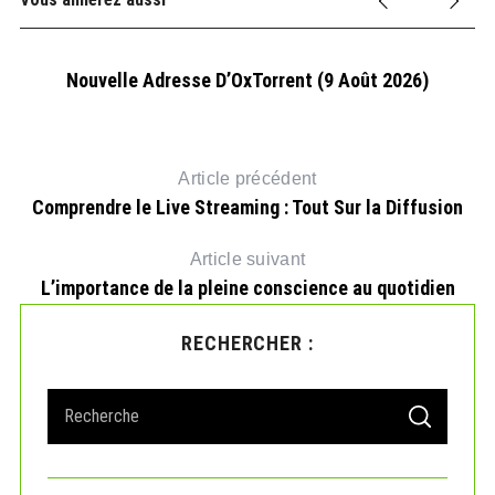
Nouvelle Adresse D’OxTorrent (9 Août 2026)
Article précédent
Comprendre le Live Streaming : Tout Sur la Diffusion
Article suivant
L’importance de la pleine conscience au quotidien
RECHERCHER :
S
S
e
E
A
a
R
r
C
H