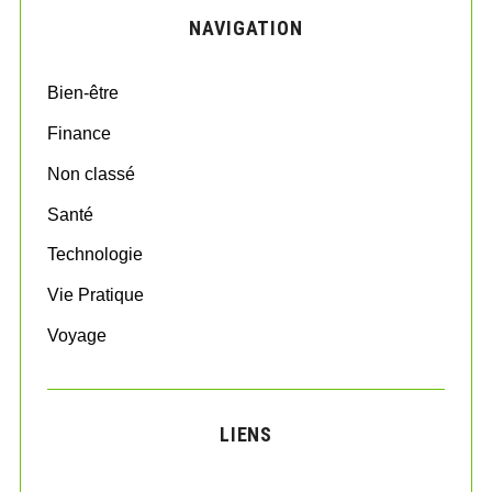
c
NAVIGATION
h
f
o
Bien-être
r
:
Finance
Non classé
Santé
Technologie
Vie Pratique
Voyage
LIENS