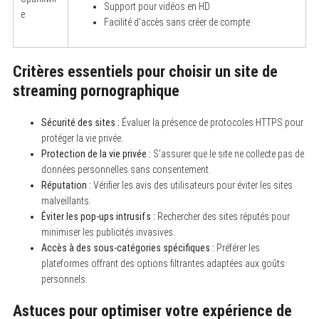
Support pour vidéos en HD
e
Facilité d’accès sans créer de compte
Critères essentiels pour choisir un site de
streaming pornographique
S
e
Sécurité des sites :
Évaluer la présence de protocoles HTTPS pour
a
protéger la vie privée.
r
c
Protection de la vie privée :
S’assurer que le site ne collecte pas de
h
données personnelles sans consentement.
f
Réputation :
Vérifier les avis des utilisateurs pour éviter les sites
o
r
malveillants.
:
Éviter les pop-ups intrusifs :
Rechercher des sites réputés pour
minimiser les publicités invasives.
Accès à des sous-catégories spécifiques :
Préférer les
plateformes offrant des options filtrantes adaptées aux goûts
personnels.
Astuces pour optimiser votre expérience de