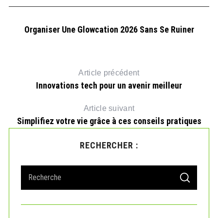
Organiser Une Glowcation 2026 Sans Se Ruiner
Article précédent
Innovations tech pour un avenir meilleur
Article suivant
Simplifiez votre vie grâce à ces conseils pratiques
RECHERCHER :
s
V
S
S
e
E
A
a
R
r
C
H
c