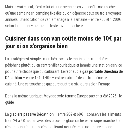
Mais le vrai calcul, c’est celui-ci : une semaine en van coûte moins cher
qu’une semaine en camping fixe dès qu’on dépasse deux ou trois voyages
annuels. Une location de van aménagé à la semaine – entre 700 et 1 200€
selon la saison – permet de tester avant d’acheter.
Cuisiner dans son van coûte moins de 10€ par
jour si on s’organise bien
La stratégie est simple : marchés locaux le matin, supermarché en
périphérie plutôt qu’en centre-ville touristique et jamais une station-service
pour autre chose que du carburant. Le
réchaud à gaz portable Quechua de
Décathlon
– entre 15€ et 40€ – est rentabilisé dès le troisième repas
cuisiné. Une cartouche de gaz dure quatre à six jours selon l’usage.
Dans la même rubrique :
Voyage solo femme Europe pas cher été 2026 : le
guide
.
La
glacière passive Décathlon
– entre 20€ et 60€ – conserve les aliments
frais 24 à 48 heures avec des blocs de glace rachetés en supermarché. Ce
n’est pas parfait, mais c’est suffisant pour éviter la nourriture bas de