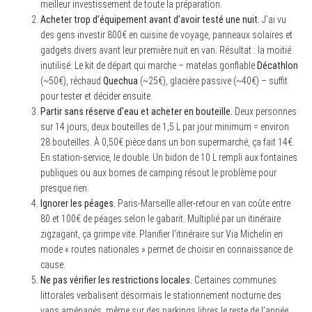
meilleur investissement de toute la préparation.
Acheter trop d’équipement avant d’avoir testé une nuit.
J’ai vu
des gens investir 800€ en cuisine de voyage, panneaux solaires et
gadgets divers avant leur première nuit en van. Résultat : la moitié
inutilisé. Le kit de départ qui marche – matelas gonflable
Décathlon
(~50€), réchaud
Quechua
(~25€), glacière passive (~40€) – suffit
pour tester et décider ensuite.
Partir sans réserve d’eau et acheter en bouteille.
Deux personnes
sur 14 jours, deux bouteilles de 1,5 L par jour minimum = environ
28 bouteilles. À 0,50€ pièce dans un bon supermarché, ça fait 14€.
En station-service, le double. Un bidon de 10 L rempli aux fontaines
publiques ou aux bornes de camping résout le problème pour
presque rien.
Ignorer les péages.
Paris-Marseille aller-retour en van coûte entre
80 et 100€ de péages selon le gabarit. Multiplié par un itinéraire
zigzagant, ça grimpe vite. Planifier l’itinéraire sur Via Michelin en
mode « routes nationales » permet de choisir en connaissance de
cause.
Ne pas vérifier les restrictions locales.
Certaines communes
littorales verbalisent désormais le stationnement nocturne des
vans aménagés, même sur des parkings libres le reste de l’année.