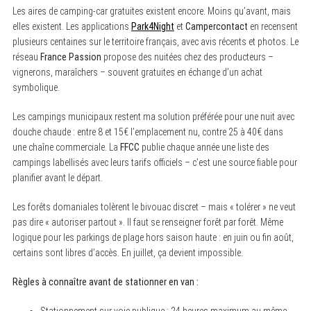
Les aires de camping-car gratuites existent encore. Moins qu’avant, mais
elles existent. Les applications
Park4Night
et
Campercontact
en recensent
plusieurs centaines sur le territoire français, avec avis récents et photos. Le
réseau
France Passion
propose des nuitées chez des producteurs –
vignerons, maraîchers – souvent gratuites en échange d’un achat
symbolique.
Les campings municipaux restent ma solution préférée pour une nuit avec
douche chaude : entre 8 et 15€ l’emplacement nu, contre 25 à 40€ dans
une chaîne commerciale. La
FFCC
publie chaque année une liste des
campings labellisés avec leurs tarifs officiels – c’est une source fiable pour
planifier avant le départ.
Les forêts domaniales tolèrent le bivouac discret – mais « tolérer » ne veut
pas dire « autoriser partout ». Il faut se renseigner forêt par forêt. Même
logique pour les parkings de plage hors saison haute : en juin ou fin août,
certains sont libres d’accès. En juillet, ça devient impossible.
Règles à connaître avant de stationner en van :
Stationnement sur voie publique : 24 heures maximum au même