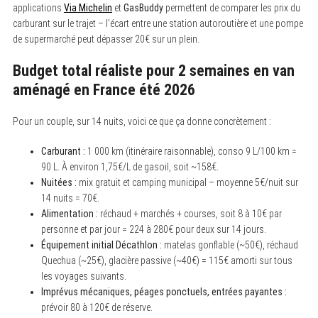
applications
Via Michelin
et
GasBuddy
permettent de comparer les prix du
carburant sur le trajet – l’écart entre une station autoroutière et une pompe
de supermarché peut dépasser 20€ sur un plein.
Budget total réaliste pour 2 semaines en van
aménagé en France été 2026
Pour un couple, sur 14 nuits, voici ce que ça donne concrètement :
Carburant :
1 000 km (itinéraire raisonnable), conso 9 L/100 km =
90 L. À environ 1,75€/L de gasoil, soit ~158€.
Nuitées :
mix gratuit et camping municipal – moyenne 5€/nuit sur
14 nuits = 70€.
Alimentation :
réchaud + marchés + courses, soit 8 à 10€ par
personne et par jour = 224 à 280€ pour deux sur 14 jours.
Équipement initial Décathlon :
matelas gonflable (~50€), réchaud
Quechua (~25€), glacière passive (~40€) = 115€ amorti sur tous
les voyages suivants.
Imprévus mécaniques, péages ponctuels, entrées payantes :
prévoir 80 à 120€ de réserve.