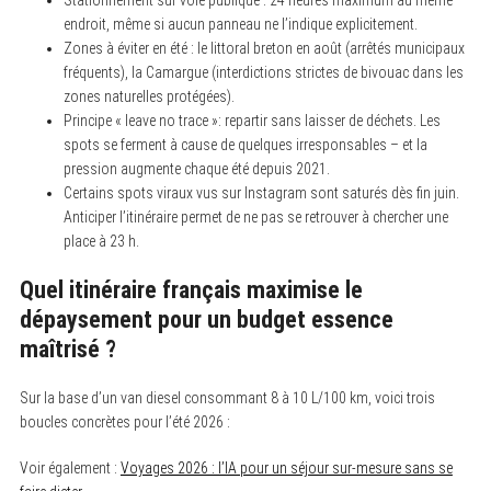
endroit, même si aucun panneau ne l’indique explicitement.
Zones à éviter en été : le littoral breton en août (arrêtés municipaux
fréquents), la Camargue (interdictions strictes de bivouac dans les
zones naturelles protégées).
Principe « leave no trace »: repartir sans laisser de déchets. Les
spots se ferment à cause de quelques irresponsables – et la
pression augmente chaque été depuis 2021.
Certains spots viraux vus sur Instagram sont saturés dès fin juin.
Anticiper l’itinéraire permet de ne pas se retrouver à chercher une
place à 23 h.
S
e
Quel itinéraire français maximise le
a
r
dépaysement pour un budget essence
c
maîtrisé ?
h
f
o
Sur la base d’un van diesel consommant 8 à 10 L/100 km, voici trois
r
:
boucles concrètes pour l’été 2026 :
Voir également :
Voyages 2026 : l’IA pour un séjour sur-mesure sans se