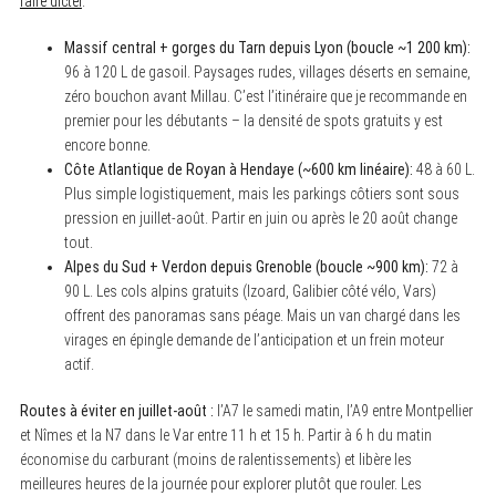
faire dicter
.
Massif central + gorges du Tarn depuis Lyon (boucle ~1 200 km):
96 à 120 L de gasoil. Paysages rudes, villages déserts en semaine,
zéro bouchon avant Millau. C’est l’itinéraire que je recommande en
premier pour les débutants – la densité de spots gratuits y est
encore bonne.
Côte Atlantique de Royan à Hendaye (~600 km linéaire):
48 à 60 L.
Plus simple logistiquement, mais les parkings côtiers sont sous
pression en juillet-août. Partir en juin ou après le 20 août change
tout.
Alpes du Sud + Verdon depuis Grenoble (boucle ~900 km):
72 à
90 L. Les cols alpins gratuits (Izoard, Galibier côté vélo, Vars)
offrent des panoramas sans péage. Mais un van chargé dans les
virages en épingle demande de l’anticipation et un frein moteur
actif.
Routes à éviter en juillet-août :
l’A7 le samedi matin, l’A9 entre Montpellier
et Nîmes et la N7 dans le Var entre 11 h et 15 h. Partir à 6 h du matin
économise du carburant (moins de ralentissements) et libère les
meilleures heures de la journée pour explorer plutôt que rouler. Les