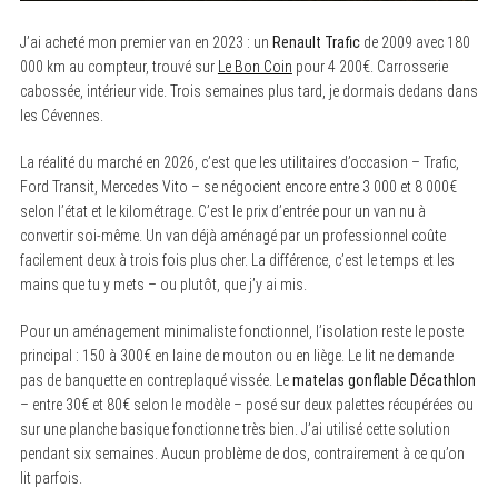
J’ai acheté mon premier van en 2023 : un
Renault Trafic
de 2009 avec 180
000 km au compteur, trouvé sur
Le Bon Coin
pour 4 200€. Carrosserie
cabossée, intérieur vide. Trois semaines plus tard, je dormais dedans dans
les Cévennes.
La réalité du marché en 2026, c’est que les utilitaires d’occasion – Trafic,
Ford Transit, Mercedes Vito – se négocient encore entre 3 000 et 8 000€
selon l’état et le kilométrage. C’est le prix d’entrée pour un van nu à
convertir soi-même. Un van déjà aménagé par un professionnel coûte
facilement deux à trois fois plus cher. La différence, c’est le temps et les
mains que tu y mets – ou plutôt, que j’y ai mis.
Pour un aménagement minimaliste fonctionnel, l’isolation reste le poste
principal : 150 à 300€ en laine de mouton ou en liège. Le lit ne demande
pas de banquette en contreplaqué vissée. Le
matelas gonflable Décathlon
– entre 30€ et 80€ selon le modèle – posé sur deux palettes récupérées ou
sur une planche basique fonctionne très bien. J’ai utilisé cette solution
pendant six semaines. Aucun problème de dos, contrairement à ce qu’on
lit parfois.