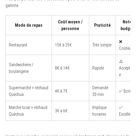
gamme.
Coût moyen /
Note
Mode de repas
Praticité
personne
budget
❌
Restaurant
15€ à 25€
Très simple
Coûteux
⚠️
Sandwicherie /
8€ à 14€
Rapide
Acceptabl
boulangerie
e
Supermarché + réchaud
Demande
4€ à 7€
✅ Bon
Quechua
20 min
Marché local + réchaud
Implique
✅
3€ à 6€
Quechua
horaires
Excellent