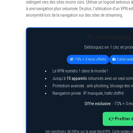
redirigent vers des sites moins sûrs. Utiliser un logiciel antivirus 
:
à une navigation plus sécurisée. De plus, l’utilisation d’un VPN e
anonymité lors de la navigation sur des sites de streaming.
🚨 Accès bloqué à 
Débloquez en 1 clic et prot
🎁 -73% + 3 mois offerts
🛍️ Carte cad
Le VPN numéro 1 dans le monde !
Jusqu’à
10 appareils
sécurisés avec un seul com
Protection avancée : anti-phishing, blocage des
Navigation privée : IP masquée, trafic chiffré
Offre exclusive :
-73% + 3 mo
👉 Profiter 
Voir conditions de l’offre sur la page NordVPN. Carte cadeau 