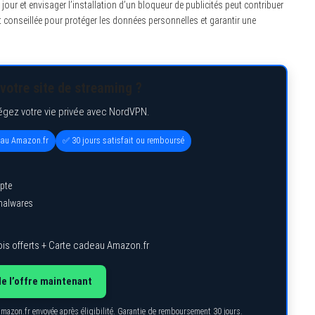
à jour et envisager l’installation d’un bloqueur de publicités peut contribuer
st conseillée pour protéger les données personnelles et garantir une
votre site de streaming ?
égez votre vie privée avec NordVPN.
eau Amazon.fr
✅ 30 jours satisfait ou remboursé
pte
 malwares
is offerts + Carte cadeau Amazon.fr
de l’offre maintenant
Amazon.fr envoyée après éligibilité. Garantie de remboursement 30 jours.