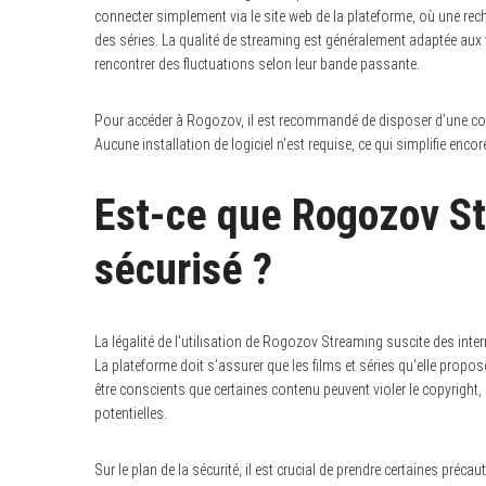
connecter simplement via le site web de la plateforme, où une rec
des séries. La qualité de streaming est généralement adaptée aux 
rencontrer des fluctuations selon leur bande passante.
Pour accéder à Rogozov, il est recommandé de disposer d’une co
Aucune installation de logiciel n’est requise, ce qui simplifie enc
Est-ce que Rogozov St
sécurisé ?
S
La légalité de l’utilisation de Rogozov Streaming suscite des inter
e
La plateforme doit s’assurer que les films et séries qu’elle propos
a
être conscients que certaines contenu peuvent violer le copyright,
r
c
potentielles.
h
f
o
Sur le plan de la sécurité, il est crucial de prendre certaines pré
r