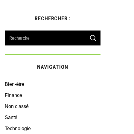
RECHERCHER :
S
S
e
E
A
a
R
r
C
H
c
NAVIGATION
h
f
o
Bien-être
r
:
Finance
Non classé
Santé
Technologie