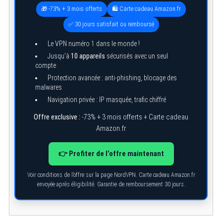
🎁 -73% + 3 mois offerts
🛍️ Carte cadeau Amazon.fr
✅ 30 jours satisfait ou remboursé
Le VPN numéro 1 dans le monde !
Jusqu’à
10 appareils
sécurisés avec un seul
compte
Protection avancée : anti-phishing, blocage des
malwares
Navigation privée : IP masquée, trafic chiffré
Offre exclusive :
-73% + 3 mois offerts + Carte cadeau
Amazon.fr
👉 Profiter de l’offre maintenant
Voir conditions de l’offre sur la page NordVPN. Carte cadeau Amazon.fr
envoyée après éligibilité. Garantie de remboursement 30 jours.