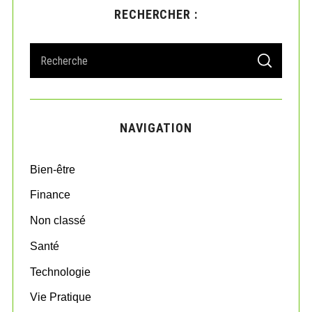
RECHERCHER :
S
S
e
E
A
a
R
r
C
H
c
NAVIGATION
h
f
o
Bien-être
r
:
Finance
Non classé
Santé
Technologie
Vie Pratique