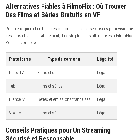
Alternatives Fiables à FilmoFlix : Où Trouver
Des Films et Séries Gratuits en VF
Pour ceux qui recherchent des options légales et sécurisées pour visionner
des films et séries gratuitement, il existe plusieurs alternatives à FilmoFlix.
Voici un comparatif :
Plateforme
Type de contenu
Légalité
Pluto TV
Films et séries
Légal
S
Tubi
Films et séries
Légal
e
a
r
France.tv
Séries et émissions françaises
Légal
c
h
f
Voodoo
Films et séries
Légal
o
r
:
Conseils Pratiques pour Un Streaming
Sécurisé et Responsable