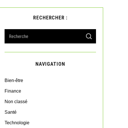
RECHERCHER :
S
S
e
E
A
a
R
r
C
H
c
NAVIGATION
h
f
o
Bien-être
r
:
Finance
Non classé
Santé
Technologie