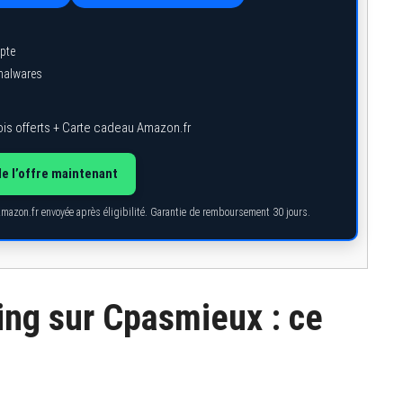
pte
 malwares
is offerts + Carte cadeau Amazon.fr
de l’offre maintenant
Amazon.fr envoyée après éligibilité. Garantie de remboursement 30 jours.
ing sur Cpasmieux : ce