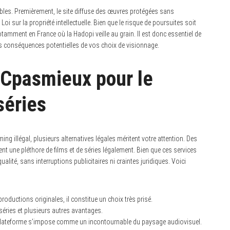
bles. Premièrement, le site diffuse des œuvres protégées sans
a Loi sur la propriété intellectuelle. Bien que le risque de poursuites soit
otamment en France où la Hadopi veille au grain. Il est donc essentiel de
les conséquences potentielles de vos choix de visionnage.
à Cpasmieux pour le
séries
ing illégal, plusieurs alternatives légales méritent votre attention. Des
nt une pléthore de films et de séries légalement. Bien que ces services
alité, sans interruptions publicitaires ni craintes juridiques. Voici
roductions originales, il constitue un choix très prisé.
 séries et plusieurs autres avantages.
te plateforme s’impose comme un incontournable du paysage audiovisuel.