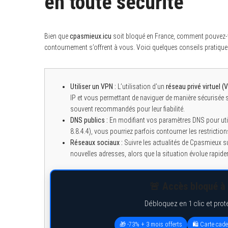
en toute sécurité
Bien que
cpasmieux.icu
soit bloqué en France, comment pouvez-
contournement s’offrent à vous. Voici quelques conseils pratique
S
e
a
r
c
Utiliser un VPN :
L’utilisation d’un
réseau privé virtuel (
h
IP et vous permettant de naviguer de manière sécuris
f
o
souvent recommandés pour leur fiabilité.
r
DNS publics :
En modifiant vos paramètres DNS pour utili
:
8.8.4.4), vous pourriez parfois contourner les restrictio
Réseaux sociaux :
Suivre les actualités de Cpasmieux 
nouvelles adresses, alors que la situation évolue rapid
🚨 Accès bloqué à 
Débloquez en 1 clic et prot
🎁 -73% + 3 mois offerts
🛍️ Carte cad