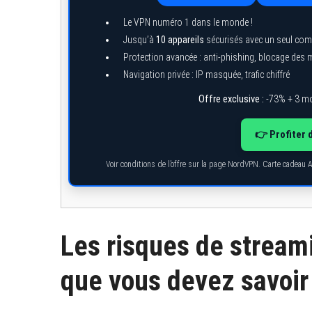
Le VPN numéro 1 dans le monde !
Jusqu’à
10 appareils
sécurisés avec un seul com
Protection avancée : anti-phishing, blocage des
Navigation privée : IP masquée, trafic chiffré
Offre exclusive :
-73% + 3 mo
👉 Profiter 
Voir conditions de l’offre sur la page NordVPN. Carte cadeau 
Les risques de stream
que vous devez savoir