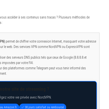
vous accéder à ses contenus sans tracas ? Plusieurs méthodes de
s :
VPN)
permet de chiffrer votre connexion Internet, masquant votre adresse
ée sur le web. Des services VPN comme NordVPN ou ExpressVPN sont
ser des serveurs DNS publics tels que ceux de Google (8.8.8.8 et
ns imposées par votre FAI.
sur des plateformes comme Telegram peut vous tenir informé des
ement.
votre site de streaming ?
égez votre vie privée avec NordVPN.
eau Amazon.fr
✅ 30 jours satisfait ou remboursé