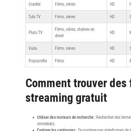
Crackle
Films, séries
HD
Tubi TV
Films, séries
HD
Films, séries, chaînes en
Pluto TV
HD
S
direct
e
a
Vudu
Films, séries
HD
r
c
h
Popcornflix
Films
HD
f
o
r
:
Comment trouver des f
streaming gratuit
Utiliser des moteurs de recherche :
Rechercher des termes 
immédiats.
Explorer les catégories :
De nombreuses plateformes de st