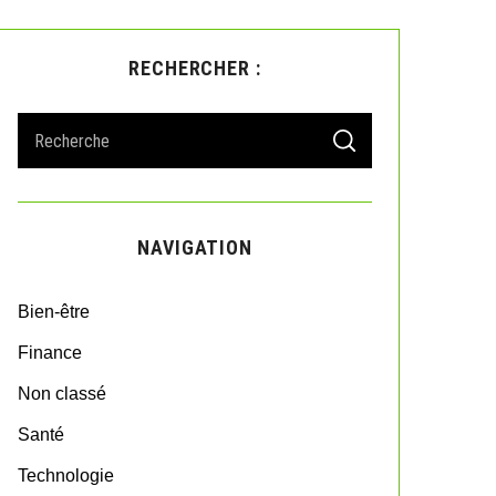
RECHERCHER :
S
S
e
E
A
a
R
r
C
H
c
NAVIGATION
h
f
o
Bien-être
r
:
Finance
Non classé
Santé
Technologie