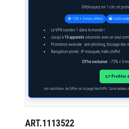
Débloquez en 1 clic et prot
🎁 -73% + 3 mois offerts
🛍️ Carte cad
Le VPN numéro 1 dans le monde !
Jusqu’à
10 appareils
sécurisés avec un seul com
Protection avancée : anti-phishing, blocage des
Navigation privée : IP masquée, trafic chiffré
Offre exclusive :
-73% + 3 mo
👉 Profiter 
Voir conditions de l’offre sur la page NordVPN. Carte cadeau 
ART.1113522