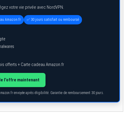
égez votre vie privée avec NordVPN.
eau Amazon.fr
✅ 30 jours satisfait ou remboursé
pte
 malwares
is offerts + Carte cadeau Amazon.fr
de l’offre maintenant
Amazon.fr envoyée après éligibilité. Garantie de remboursement 30 jours.