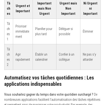
Tâ
Important
Urgent mais
Ni Urgent
Urgent et
ch
mais Non
Non
ni
Important
es
Urgent
Important
Important
Tâ
Prioriser
ch
Planifier pour
Déléguer si
immédiate
Éliminer
es
plus tard
possible
ment
1
Tâ
ch
Agir
Établir un
Confier à un
Ne pas s’y
es
rapidement
calendrier
collègue
attarder
2
Automatisez vos tâches quotidiennes : Les
applications indispensables
Vous souhaitez gagner du temps dans votre quotidien surchargé ?
De
nombreuses applications facilitent l’automatisation des tâches répétitives
et permettent ainsi de maximiser votre productivité. Par exemple, des