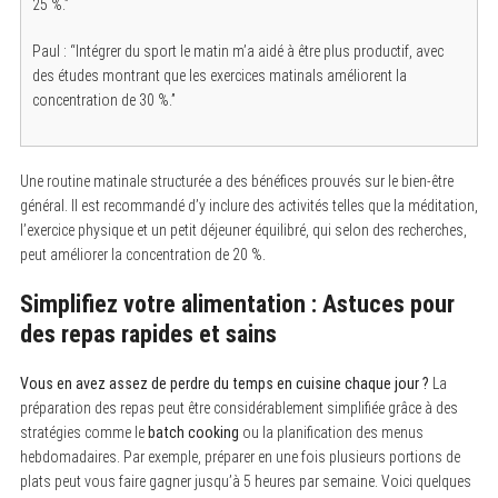
25 %.”
r
c
h
Paul : “Intégrer du sport le matin m’a aidé à être plus productif, avec
f
des études montrant que les exercices matinals améliorent la
o
r
concentration de 30 %.”
:
Une routine matinale structurée a des bénéfices prouvés sur le bien-être
général. Il est recommandé d’y inclure des activités telles que la méditation,
l’exercice physique et un petit déjeuner équilibré, qui selon des recherches,
peut améliorer la concentration de 20 %.
Simplifiez votre alimentation : Astuces pour
des repas rapides et sains
Vous en avez assez de perdre du temps en cuisine chaque jour ?
La
préparation des repas peut être considérablement simplifiée grâce à des
stratégies comme le
batch cooking
ou la planification des menus
hebdomadaires. Par exemple, préparer en une fois plusieurs portions de
plats peut vous faire gagner jusqu’à 5 heures par semaine. Voici quelques