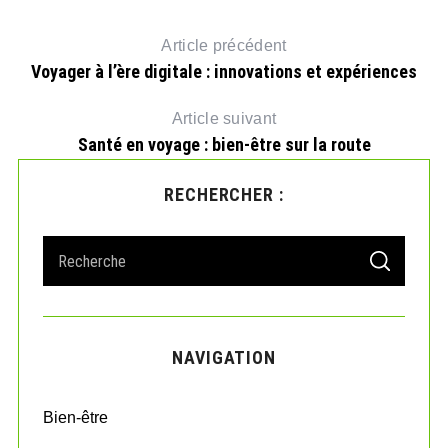
Article précédent
Voyager à l’ère digitale : innovations et expériences
Article suivant
Santé en voyage : bien-être sur la route
RECHERCHER :
S
S
e
E
A
a
R
r
C
H
c
NAVIGATION
h
f
o
Bien-être
r