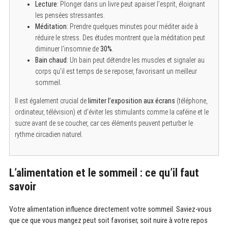
Lecture
: Plonger dans un livre peut apaiser l’esprit, éloignant
les pensées stressantes.
Méditation
: Prendre quelques minutes pour méditer aide à
réduire le stress. Des études montrent que la méditation peut
diminuer l’insomnie de
30%
.
Bain chaud
: Un bain peut détendre les muscles et signaler au
corps qu’il est temps de se reposer, favorisant un meilleur
sommeil.
Il est également crucial de
limiter l’exposition aux écrans
(téléphone,
ordinateur, télévision) et d’éviter les stimulants comme la caféine et le
sucre avant de se coucher, car ces éléments peuvent perturber le
rythme circadien naturel.
L’alimentation et le sommeil : ce qu’il faut
S
savoir
e
a
r
Votre alimentation influence directement votre sommeil
.
Saviez-vous
c
que ce que vous mangez peut soit favoriser, soit nuire à votre repos
h