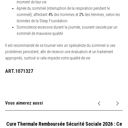
moment de leur vie
Apnée du sommeil (interruption de la respiration pendant le
sommeil), affectant
4%
des hommes et
2%
des femmes, selon les
données de la Sleep Foundation
Somnolence excessive durant la journée, souvent causée par un
sommeil de mauvaise qualité
Il est recommandé de se tourner vers un spécialiste du sommeil si ces
problèmes persistent, afin de recevoir une évaluation et un traitement
appropriés, surtout si cela impacte votre qualité de vie.
ART.1071327
Vous aimerez aussi
Cure Thermale Remboursée Sécurité Sociale 2026 : Ce
Q