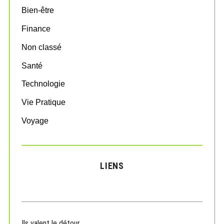
o
Bien-être
r
:
Finance
Non classé
Santé
Technologie
Vie Pratique
Voyage
LIENS
Ils valent le détour