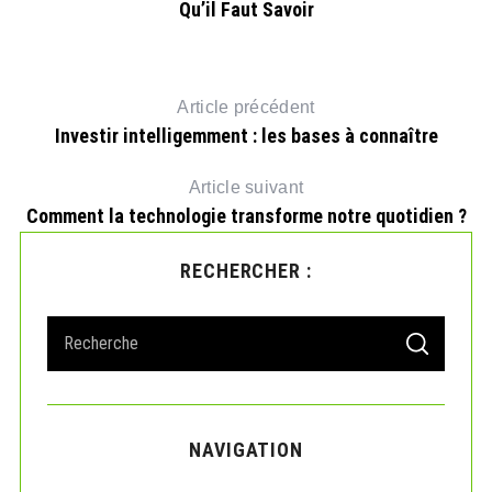
Qu’il Faut Savoir
Article précédent
Investir intelligemment : les bases à connaître
Article suivant
Comment la technologie transforme notre quotidien ?
RECHERCHER :
s
S
S
e
E
A
a
R
r
C
H
c
NAVIGATION
h
f