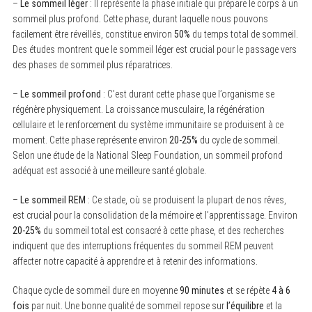
–
Le sommeil léger
: Il représente la phase initiale qui prépare le corps à un
sommeil plus profond. Cette phase, durant laquelle nous pouvons
facilement être réveillés, constitue environ
50%
du temps total de sommeil.
Des études montrent que le sommeil léger est crucial pour le passage vers
des phases de sommeil plus réparatrices.
–
Le sommeil profond
: C’est durant cette phase que l’organisme se
régénère physiquement. La croissance musculaire, la régénération
cellulaire et le renforcement du système immunitaire se produisent à ce
moment. Cette phase représente environ
20-25%
du cycle de sommeil.
Selon une étude de la National Sleep Foundation, un sommeil profond
adéquat est associé à une meilleure santé globale.
–
Le sommeil REM
: Ce stade, où se produisent la plupart de nos rêves,
est crucial pour la consolidation de la mémoire et l’apprentissage. Environ
20-25%
du sommeil total est consacré à cette phase, et des recherches
indiquent que des interruptions fréquentes du sommeil REM peuvent
affecter notre capacité à apprendre et à retenir des informations.
Chaque cycle de sommeil dure en moyenne
90 minutes
et se répète
4 à 6
fois
par nuit. Une bonne qualité de sommeil repose sur
l’équilibre
et la