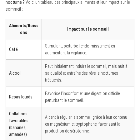
f
nocturne ?
Voici un tableau des principaux aliments et leur impact sur le
o
sommeil :
r
:
Aliments/Boiss
Impact sur le sommeil
ons
Stimulant, perturbe l’endormissement en
Café
augmentant la vigilance.
Peut initialement induire le sommeil, mais nuit à
Alcool
sa qualité et entraîne des réveils nocturnes
fréquents.
Favorise l’inconfort et une digestion difficile,
Repas lourds
perturbant le sommeil.
Collations
Aident à réguler le sommeil grâce à leur contenu
favorables
en magnésium et tryptophane, favorisant la
(bananes,
production de sérotonine.
amandes)