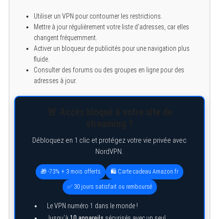
Utiliser un VPN pour contourner les restrictions.
Mettre à jour régulièrement votre liste d’adresses, car elles
changent fréquemment.
Activer un bloqueur de publicités pour une navigation plus
fluide.
Consulter des forums ou des groupes en ligne pour des
adresses à jour.
🚨 Accès bloqué à votre site de
streaming ?
Débloquez en 1 clic et protégez votre vie privée avec
NordVPN.
🎁 -73% + 3 mois offerts
🛍️ Carte cadeau Amazon.fr
✅ 30 jours satisfait ou remboursé
Le VPN numéro 1 dans le monde !
Jusqu’à
10 appareils
sécurisés avec un seul