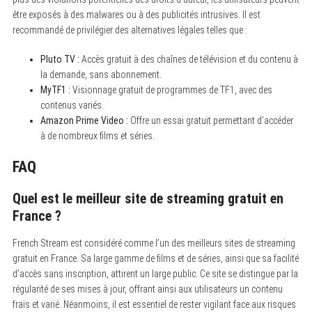
être exposés à des malwares ou à des publicités intrusives. Il est
recommandé de privilégier des alternatives légales telles que :
Pluto TV :
Accès gratuit à des chaînes de télévision et du contenu à
la demande, sans abonnement.
MyTF1 :
Visionnage gratuit de programmes de TF1, avec des
S
e
contenus variés.
a
Amazon Prime Video :
Offre un essai gratuit permettant d’accéder
r
c
à de nombreux films et séries.
h
f
FAQ
o
r
:
Quel est le meilleur site de streaming gratuit en
France ?
French Stream est considéré comme l’un des meilleurs sites de streaming
gratuit en France. Sa large gamme de films et de séries, ainsi que sa facilité
d’accès sans inscription, attirent un large public. Ce site se distingue par la
régularité de ses mises à jour, offrant ainsi aux utilisateurs un contenu
frais et varié. Néanmoins, il est essentiel de rester vigilant face aux risques