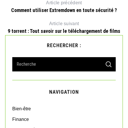
Article précédent
Comment utiliser Extremdown en toute sécurité ?
Article suivant
9 torrent : Tout savoir sur le téléchargement de films
RECHERCHER :
S
S
e
E
A
a
R
r
C
H
c
NAVIGATION
h
f
o
Bien-être
r
:
Finance