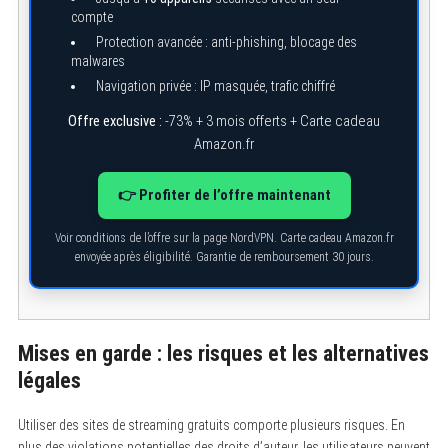
compte
Protection avancée : anti-phishing, blocage des
malwares
Navigation privée : IP masquée, trafic chiffré
Offre exclusive :
-73% + 3 mois offerts + Carte cadeau
Amazon.fr
👉 Profiter de l’offre maintenant
Voir conditions de l’offre sur la page NordVPN. Carte cadeau Amazon.fr
envoyée après éligibilité. Garantie de remboursement 30 jours.
Mises en garde : les risques et les alternatives
légales
Utiliser des sites de streaming gratuits comporte plusieurs risques. En
plus des violations potentielles des droits d’auteur, les utilisateurs peuvent