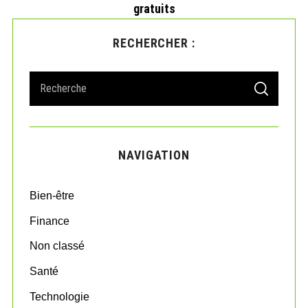
gratuits
RECHERCHER :
S
S
e
E
A
a
R
r
C
H
c
NAVIGATION
h
f
o
Bien-être
r
:
Finance
Non classé
Santé
Technologie