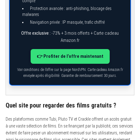
compte
Protection avancée : anti-phishing, blocage des
malwares
Navigation privée : IP masquée, trafic chiffré
Offre exclusive :
-73% + 3 mois offerts + Carte cadeau
Amazon.fr
👉 Profiter de l’offre maintenant
Voir conditions de l’offre sur la page NordVPN. Carte cadeau Amazon.fr
envoyée après éligibilité. Garantie de remboursement 30 jours.
Quel site pour regarder des films gratuits ?
Des plateformes comme Tubi, Pluto TV et Crackle offrent un accès gratuit
à une vaste sélection de films. En se finançant par la publicité, ces services
évitent de faire peser un abonnement mensuel sur les utilisateurs, rendant
ainsi le visionnage de films plus accessible. Ces sites mettent également