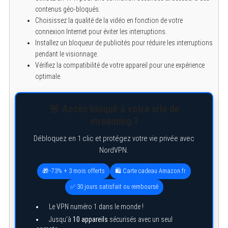
contenus géo-bloqués.
Choisissez la qualité de la vidéo en fonction de votre
connexion Internet pour éviter les interruptions.
Installez un bloqueur de publicités pour réduire les interruptions
pendant le visionnage.
Vérifiez la compatibilité de votre appareil pour une expérience
optimale.
🚨 Accès bloqué à votre site de
streaming ?
Débloquez en 1 clic et protégez votre vie privée avec
NordVPN.
🎁 -73% + 3 mois offerts
🛍️ Carte cadeau Amazon.fr
✅ 30 jours satisfait ou remboursé
Le VPN numéro 1 dans le monde !
Jusqu’à
10 appareils
sécurisés avec un seul