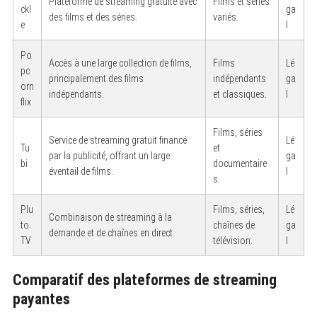
Plateforme de streaming gratuite avec
Films et séries
ckl
ga
des films et des séries.
variés.
e
l
Po
Accès à une large collection de films,
Films
Lé
pc
principalement des films
indépendants
ga
orn
indépendants.
et classiques.
l
flix
Films, séries
Service de streaming gratuit financé
Lé
Tu
et
par la publicité, offrant un large
ga
bi
documentaire
éventail de films.
l
s.
Plu
Films, séries,
Lé
Combinaison de streaming à la
to
chaînes de
ga
demande et de chaînes en direct.
TV
télévision.
l
Comparatif des plateformes de streaming
payantes