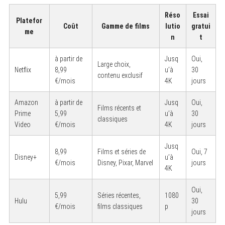
Réso
Essai
Platefor
Coût
Gamme de films
lutio
gratui
me
n
t
à partir de
Jusq
Oui,
Large choix,
Netflix
8,99
u’à
30
contenu exclusif
€/mois
4K
jours
Amazon
à partir de
Jusq
Oui,
Films récents et
Prime
5,99
u’à
30
classiques
Video
€/mois
4K
jours
Jusq
8,99
Films et séries de
Oui, 7
Disney+
u’à
€/mois
Disney, Pixar, Marvel
jours
4K
Oui,
5,99
Séries récentes,
1080
Hulu
30
€/mois
films classiques
p
jours