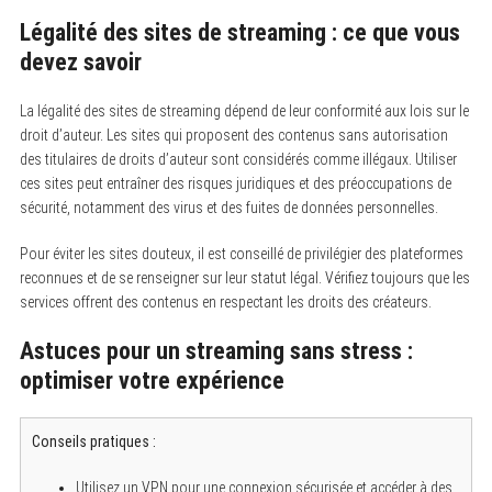
Légalité des sites de streaming : ce que vous
devez savoir
La légalité des sites de streaming dépend de leur conformité aux lois sur le
droit d’auteur. Les sites qui proposent des contenus sans autorisation
des titulaires de droits d’auteur sont considérés comme illégaux. Utiliser
ces sites peut entraîner des risques juridiques et des préoccupations de
sécurité, notamment des virus et des fuites de données personnelles.
Pour éviter les sites douteux, il est conseillé de privilégier des plateformes
reconnues et de se renseigner sur leur statut légal. Vérifiez toujours que les
services offrent des contenus en respectant les droits des créateurs.
S
e
a
Astuces pour un streaming sans stress :
r
optimiser votre expérience
c
h
f
o
Conseils pratiques :
r
:
Utilisez un VPN pour une connexion sécurisée et accéder à des