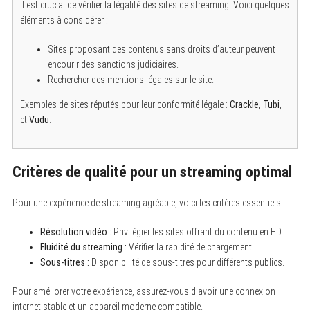
Il est crucial de vérifier la légalité des sites de streaming. Voici quelques
éléments à considérer :
Sites proposant des contenus sans droits d’auteur peuvent
encourir des sanctions judiciaires.
Rechercher des mentions légales sur le site.
Exemples de sites réputés pour leur conformité légale :
Crackle
,
Tubi
,
et
Vudu
.
Critères de qualité pour un streaming optimal
S
e
Pour une expérience de streaming agréable, voici les critères essentiels :
a
r
c
Résolution vidéo :
Privilégier les sites offrant du contenu en HD.
h
Fluidité du streaming :
Vérifier la rapidité de chargement.
f
Sous-titres :
Disponibilité de sous-titres pour différents publics.
o
r
:
Pour améliorer votre expérience, assurez-vous d’avoir une connexion
internet stable et un appareil moderne compatible.