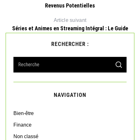
Revenus Potentielles
Article suivant
Séries et Animes en Streaming Intégral : Le Guide
RECHERCHER :
S
S
e
E
A
a
R
r
C
H
c
NAVIGATION
h
f
o
Bien-être
r
:
Finance
Non classé