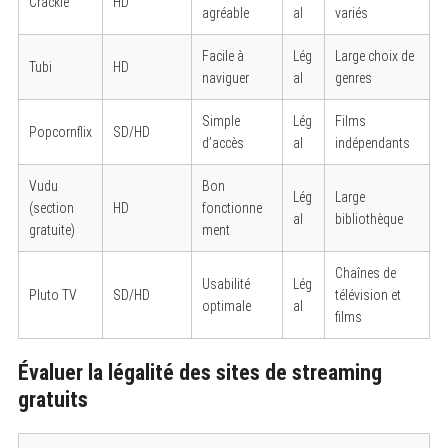
Crackle
HD
agréable
al
variés
Facile à
Lég
Large choix de
Tubi
HD
naviguer
al
genres
Simple
Lég
Films
Popcornflix
SD/HD
d’accès
al
indépendants
Vudu
Bon
Lég
Large
(section
HD
fonctionne
al
bibliothèque
gratuite)
ment
Chaînes de
Usabilité
Lég
Pluto TV
SD/HD
télévision et
optimale
al
films
Évaluer la légalité des sites de streaming
gratuits