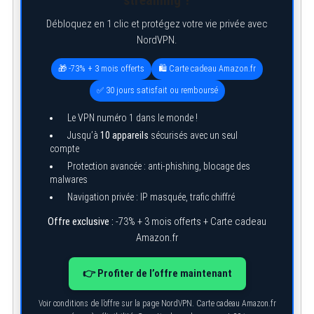
streaming ?
Débloquez en 1 clic et protégez votre vie privée avec
NordVPN.
🎁 -73% + 3 mois offerts
🛍️ Carte cadeau Amazon.fr
✅ 30 jours satisfait ou remboursé
Le VPN numéro 1 dans le monde !
Jusqu’à
10 appareils
sécurisés avec un seul
compte
Protection avancée : anti-phishing, blocage des
malwares
Navigation privée : IP masquée, trafic chiffré
Offre exclusive :
-73% + 3 mois offerts + Carte cadeau
Amazon.fr
👉 Profiter de l’offre maintenant
Voir conditions de l’offre sur la page NordVPN. Carte cadeau Amazon.fr