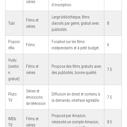
séries
d’inscription.
Large bibliothèque, films
Films et
Tubi
classés par genre, gratuit avec
8
séries
publicités.
Popcor
Focalisé sur les films
Films
6
nflix
indépendants et à petit budget.
Vudu
(sectio
Films et
Propose des films gratuits avec
7.5
n
séries
des publicités, bonne qualité.
gratuit)
Séries et
Pluto
Diffusion en direct et contenu à
émissions
7.5
TV
la demande, interface agréable.
de télévision
Proposé par Amazon,
IMDb
Films et
nécessite un compte Amazon,
8.5
TV
séries