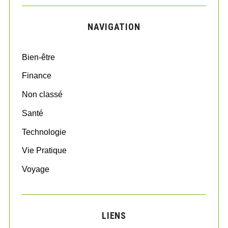
r
C
H
c
NAVIGATION
h
f
o
Bien-être
r
:
Finance
Non classé
Santé
Technologie
Vie Pratique
Voyage
LIENS