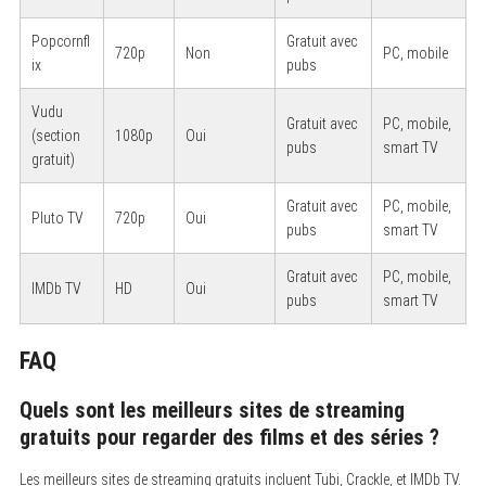
c
h
Popcornfl
Gratuit avec
f
720p
Non
PC, mobile
o
ix
pubs
r
:
Vudu
Gratuit avec
PC, mobile,
(section
1080p
Oui
pubs
smart TV
gratuit)
Gratuit avec
PC, mobile,
Pluto TV
720p
Oui
pubs
smart TV
Gratuit avec
PC, mobile,
IMDb TV
HD
Oui
pubs
smart TV
FAQ
Quels sont les meilleurs sites de streaming
gratuits pour regarder des films et des séries ?
Les meilleurs sites de streaming gratuits incluent Tubi, Crackle, et IMDb TV.