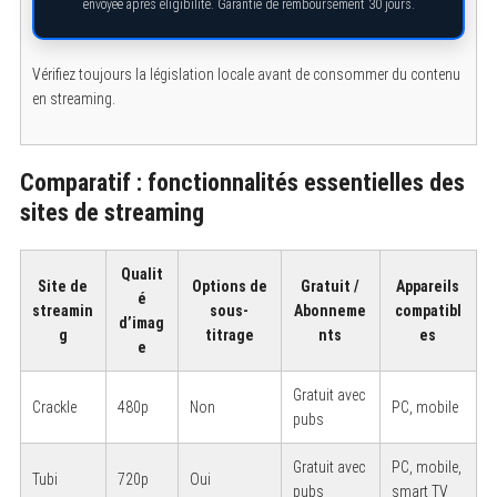
envoyée après éligibilité. Garantie de remboursement 30 jours.
Vérifiez toujours la législation locale avant de consommer du contenu
en streaming.
Comparatif : fonctionnalités essentielles des
sites de streaming
Qualit
Site de
Options de
Gratuit /
Appareils
é
streamin
sous-
Abonneme
compatibl
d’imag
g
titrage
nts
es
e
Gratuit avec
Crackle
480p
Non
PC, mobile
pubs
S
e
Gratuit avec
PC, mobile,
a
Tubi
720p
Oui
pubs
smart TV
r