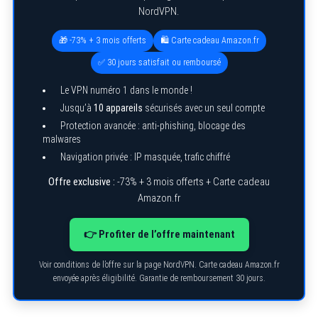
NordVPN.
🎁 -73% + 3 mois offerts
🛍️ Carte cadeau Amazon.fr
✅ 30 jours satisfait ou remboursé
Le VPN numéro 1 dans le monde !
Jusqu’à
10 appareils
sécurisés avec un seul compte
Protection avancée : anti-phishing, blocage des
malwares
Navigation privée : IP masquée, trafic chiffré
Offre exclusive :
-73% + 3 mois offerts + Carte cadeau
Amazon.fr
👉 Profiter de l’offre maintenant
Voir conditions de l’offre sur la page NordVPN. Carte cadeau Amazon.fr
envoyée après éligibilité. Garantie de remboursement 30 jours.
S