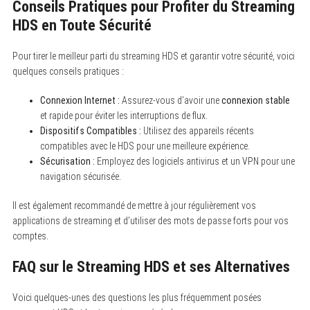
Conseils Pratiques pour Profiter du Streaming
e
a
HDS en Toute Sécurité
r
c
h
Pour tirer le meilleur parti du streaming HDS et garantir votre sécurité, voici
f
quelques conseils pratiques :
o
r
:
Connexion Internet :
Assurez-vous d’avoir une
connexion stable
et rapide pour éviter les interruptions de flux.
Dispositifs Compatibles :
Utilisez des appareils récents
compatibles avec le HDS pour une meilleure expérience.
Sécurisation :
Employez des logiciels antivirus et un VPN pour une
navigation sécurisée.
Il est également recommandé de mettre à jour régulièrement vos
applications de streaming et d’utiliser des mots de passe forts pour vos
comptes.
FAQ sur le Streaming HDS et ses Alternatives
Voici quelques-unes des questions les plus fréquemment posées