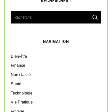
RECHERCHER :
S
S
e
E
A
a
R
r
C
H
c
NAVIGATION
h
f
o
Bien-être
r
:
Finance
Non classé
Santé
Technologie
Vie Pratique
Voyage