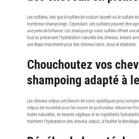
r
c
h
f
Les sulfates, tels que le sulfate de sodium laureth ou le sulfat
o
nombreux shampoings. Cependant, ces sulfates peuvent être agress
r
une perte de brillance. Les shampoings sans sulfate offrent une a
:
tout en préservant l’hydratation naturelle des cheveux, évitant ain
une étape importante pour des cheveux sains, doux et éclatants.
Chouchoutez vos chev
shampoing adapté à le
Les cheveux crépus ont besoin de soins spécifiques pour conserve
crépus est essentiel pour les nourrir en profondeur, réduire les fr
huiles naturelles, en beurres végétaux et en ingrédients hydratants
maintenir l’hydratation des cheveux crépus, à faciliter le démêlage 