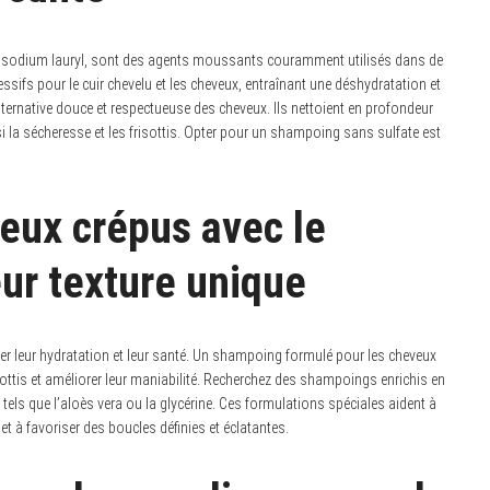
e de sodium lauryl, sont des agents moussants couramment utilisés dans de
ifs pour le cuir chevelu et les cheveux, entraînant une déshydratation et
lternative douce et respectueuse des cheveux. Ils nettoient en profondeur
si la sécheresse et les frisottis. Opter pour un shampoing sans sulfate est
eux crépus avec le
ur texture unique
r leur hydratation et leur santé. Un shampoing formulé pour les cheveux
isottis et améliorer leur maniabilité. Recherchez des shampoings enrichis en
 tels que l’aloès vera ou la glycérine. Ces formulations spéciales aident à
et à favoriser des boucles définies et éclatantes.