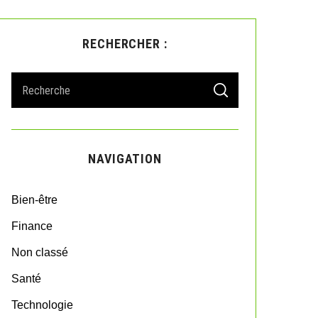
RECHERCHER :
S
S
e
E
A
a
R
r
C
H
c
NAVIGATION
h
f
o
Bien-être
r
:
Finance
Non classé
Santé
Technologie