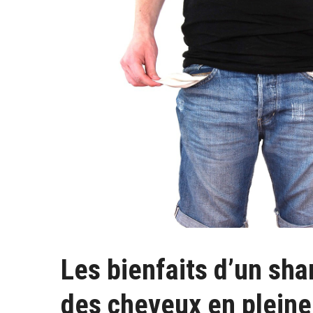
Les bienfaits d’un sh
S
e
des cheveux en pleine
a