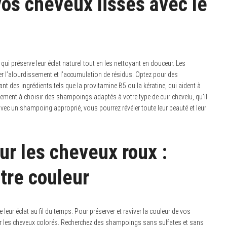
os cheveux lisses avec le
ui préserve leur éclat naturel tout en les nettoyant en douceur. Les
 l’alourdissement et l’accumulation de résidus. Optez pour des
t des ingrédients tels que la provitamine B5 ou la kératine, qui aident à
alement à choisir des shampoings adaptés à votre type de cuir chevelu, qu’il
vec un shampoing approprié, vous pourrez révéler toute leur beauté et leur
ur les cheveux roux :
otre couleur
eur éclat au fil du temps. Pour préserver et raviver la couleur de vos
 les cheveux colorés. Recherchez des shampoings sans sulfates et sans