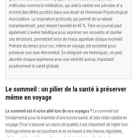
r
méthodes comme la méditation, qui aide à centrer ses pensées et a
c
montré des effets positifs dans une étude de l’American Psychological
h
Association. La respiration profonde, qui permet de se relaxer
f
o
instantanément, peut réduire l’anxiété de 40 %. Tenir un journal peut
r
également s’avérer bénéfique pour exprimer ses ressentis et clarifier
:
ses émotions, permettant ainsi de mieux apprécier chaque moment.
Prendre du temps pour soi, même en voyage, est essentiel pour
préserver son bien-être mental. En intégrant ces techniques, on peut
aborder chaque expérience avec une sérénité accrue, impactant
positivement la santé globale.
Le sommeil : un pilier de la santé à préserver
même en voyage
Le sommeil est-il votre allié lors de vos voyages ?
Le sommeil est
fondamental pour le maintien d’une bonne santé, et cela reste valable en
voyage. Pour s’assurer un repos de qualité, il est important de régler son
horloge interne en se couchant et en se levant à des heures régulières,