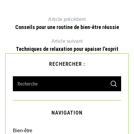
Article précédent
Conseils pour une routine de bien-être réussie
Article suivant
Techniques de relaxation pour apaiser l’esprit
RECHERCHER :
S
S
e
E
A
a
R
r
C
H
c
NAVIGATION
h
f
o
Bien-être