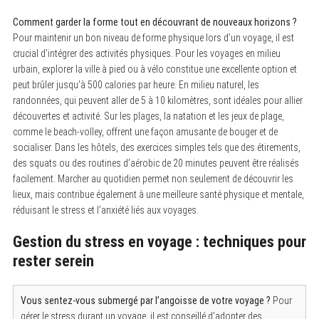
Comment garder la forme tout en découvrant de nouveaux horizons ?
Pour maintenir un bon niveau de forme physique lors d’un voyage, il est
crucial d’intégrer des activités physiques. Pour les voyages en milieu
urbain, explorer la ville à pied ou à vélo constitue une excellente option et
peut brûler jusqu’à 500 calories par heure. En milieu naturel, les
randonnées, qui peuvent aller de 5 à 10 kilomètres, sont idéales pour allier
découvertes et activité. Sur les plages, la natation et les jeux de plage,
comme le beach-volley, offrent une façon amusante de bouger et de
socialiser. Dans les hôtels, des exercices simples tels que des étirements,
des squats ou des routines d’aérobic de 20 minutes peuvent être réalisés
facilement. Marcher au quotidien permet non seulement de découvrir les
lieux, mais contribue également à une meilleure santé physique et mentale,
réduisant le stress et l’anxiété liés aux voyages.
Gestion du stress en voyage : techniques pour
rester serein
S
Vous sentez-vous submergé par l’angoisse de votre voyage ?
Pour
e
gérer le stress durant un voyage, il est conseillé d’adopter des
a