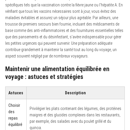
spécifiques tels que la vaccination contre la fièvre jaune ou l’hépatite A. En
vérifiant que tous les vaccins nécessaires sont à jour, vous évitez des
maladies évitables et assurez un séjour plus agréable. Par ailleurs, une
trousse de premiers secours bien fournie, incluant des médicaments de
base comme des anti-inflammatoires et des fournitures essentielles telles
que des pansements et du désinfectant, s’avère indispensable pour gérer
les petites urgences qui peuvent survenir. Une préparation adéquate
contribue grandement à maintenir la santé tout au long du voyage, un
aspect souvent négligé par de nombreux voyageurs.
Maintenir une alimentation équilibrée en
voyage : astuces et stratégies
Astuces
Description
Choisir
Privilégier les plats contenant des légumes, des protéines
des
maigres et des glucides complexes dans les restaurants,
repas
par exemple, des salades avec du poulet grillé et du
équilibré
quinoa.