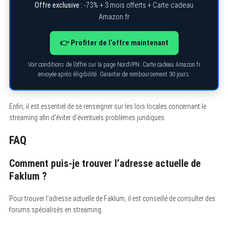
f
Offre exclusive :
-73% + 3 mois offerts + Carte cadeau
o
Amazon.fr
r
:
👉 Profiter de l’offre maintenant
Voir conditions de l’offre sur la page NordVPN. Carte cadeau Amazon.fr
envoyée après éligibilité. Garantie de remboursement 30 jours.
Enfin, il est essentiel de se renseigner sur les lois locales concernant le
streaming afin d’éviter d’éventuels problèmes juridiques.
FAQ
Comment puis-je trouver l’adresse actuelle de
Faklum ?
Pour trouver l’adresse actuelle de Faklum, il est conseillé de consulter des
forums spécialisés en streaming.