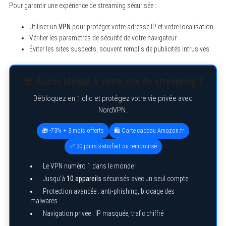
Pour garantir une expérience de streaming sécurisée :
Utiliser un
VPN
pour protéger votre adresse IP et votre localisation.
Vérifier les paramètres de sécurité de votre navigateur.
Éviter les sites suspects, souvent remplis de publicités intrusives.
🚨 Accès bloqué à votre site de streaming ?
Débloquez en 1 clic et protégez votre vie privée avec
NordVPN.
🎁 -73% + 3 mois offerts
🛍️ Carte cadeau Amazon.fr
✅ 30 jours satisfait ou remboursé
Le VPN numéro 1 dans le monde !
Jusqu’à
10 appareils
sécurisés avec un seul compte
S
e
Protection avancée : anti-phishing, blocage des
a
malwares
r
c
Navigation privée : IP masquée, trafic chiffré
h