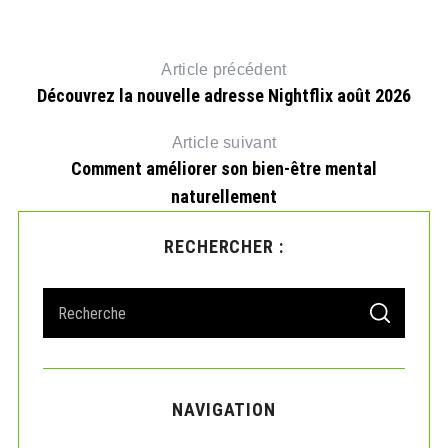
ub
Article précédent
Découvrez la nouvelle adresse Nightflix août 2026
Article suivant
Comment améliorer son bien-être mental
naturellement
RECHERCHER :
S
S
e
E
A
a
R
r
C
H
c
NAVIGATION
h
f