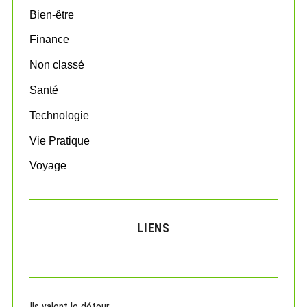
o
Bien-être
r
:
Finance
Non classé
Santé
Technologie
Vie Pratique
Voyage
LIENS
Ils valent le détour