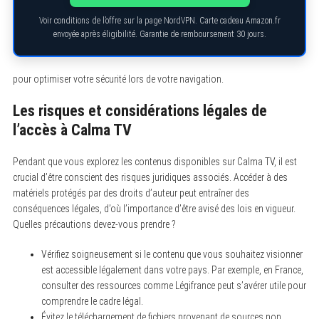
Voir conditions de l’offre sur la page NordVPN. Carte cadeau Amazon.fr
envoyée après éligibilité. Garantie de remboursement 30 jours.
pour optimiser votre sécurité lors de votre navigation.
Les risques et considérations légales de
l’accès à Calma TV
Pendant que vous explorez les contenus disponibles sur Calma TV, il est
crucial d’être conscient des risques juridiques associés. Accéder à des
matériels protégés par des droits d’auteur peut entraîner des
conséquences légales, d’où l’importance d’être avisé des lois en vigueur.
Quelles précautions devez-vous prendre ?
S
e
a
Vérifiez soigneusement si le contenu que vous souhaitez visionner
r
est accessible légalement dans votre pays. Par exemple, en France,
c
consulter des ressources comme Légifrance peut s’avérer utile pour
h
f
comprendre le cadre légal.
o
Évitez le téléchargement de fichiers provenant de sources non