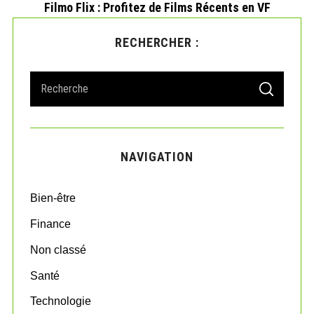
Filmo Flix : Profitez de Films Récents en VF
RECHERCHER :
 ?
S
S
e
E
A
a
R
r
C
H
c
NAVIGATION
h
f
o
Bien-être
r
:
Finance
Non classé
Santé
Technologie