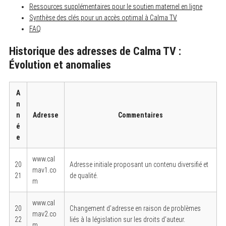
Ressources supplémentaires pour le soutien maternel en ligne
Synthèse des clés pour un accès optimal à Calma TV
FAQ
Historique des adresses de Calma TV :
Évolution et anomalies
A
n
n
Adresse
Commentaires
é
e
www.cal
20
Adresse initiale proposant un contenu diversifié et
mav1.co
21
de qualité.
m
www.cal
20
Changement d’adresse en raison de problèmes
mav2.co
22
liés à la législation sur les droits d’auteur.
m