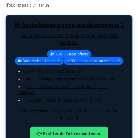
N’oubliez pas d’utiliser un
🚨 Accès bloqué à votre site de streaming ?
Débloquez en 1 clic et protégez votre vie privée avec
NordVPN.
🎁 -73% + 3 mois offerts
🛍️ Carte cadeau Amazon.fr
✅ 30 jours satisfait ou remboursé
Le VPN numéro 1 dans le monde !
Jusqu’à
10 appareils
sécurisés avec un seul compte
Protection avancée : anti-phishing, blocage des
malwares
Navigation privée : IP masquée, trafic chiffré
Offre exclusive :
-73% + 3 mois offerts + Carte cadeau
Amazon.fr
👉 Profiter de l’offre maintenant