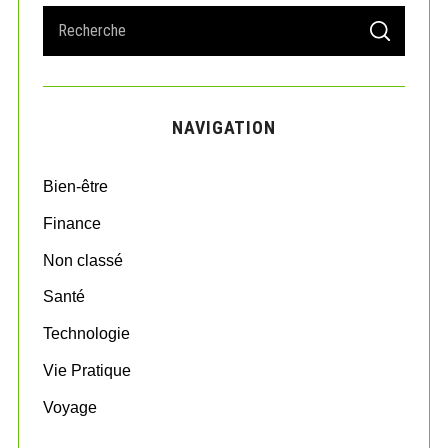
S
S
e
E
A
a
R
r
C
H
c
NAVIGATION
h
f
o
Bien-être
r
:
Finance
Non classé
Santé
Technologie
Vie Pratique
Voyage