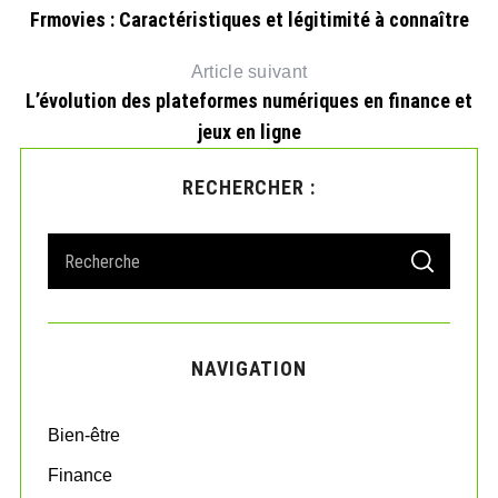
Frmovies : Caractéristiques et légitimité à connaître
Article suivant
L’évolution des plateformes numériques en finance et
jeux en ligne
RECHERCHER :
S
S
e
E
A
a
R
r
C
H
c
NAVIGATION
h
f
o
Bien-être
r
:
Finance