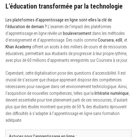
L’éducation transformée par la technologie
Les plateformes d’apprentissage en ligne sont-elles la clé de
l’éducation de demain ?
L’examen de l’impact des plateformes
d’apprentissage en ligne révèle un
bouleversement
dans les méthodes
d’enseignement et d’apprentissage. Des outils comme
Coursera
,
edX
, et
S
e
Khan Academy
offrent un accès à des milliers de cours et de ressources
a
éducatives, permettant aux étudiants de progresser à leur propre rythme,
r
avec plus de 60 millions d’apprenants enregistrés sur Coursera à ce jour.
c
h
f
Cependant, cette digitalisation pose des questions d’accessibilité. Il est
o
crucial de s’assurer que chaque apprenant dispose des compétences
r
:
nécessaires pour naviguer dans cet environnement technologique. Ainsi,
l’acquisition de nouvelles compétences, telles que la
littératie numérique
,
devient essentielle pour tirer pleinement parti de ces ressources, d’autant
plus que des études montrent que près de 50 % des étudiants éprouvent
des difficultés à s’adapter à l’apprentissage en ligne sans formation
adéquate.
Astuces pour l’apprentissage en ligne :