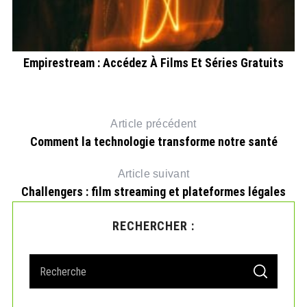
t
Empirestream : Accédez À Films Et Séries Gratuits
Article précédent
Comment la technologie transforme notre santé
Article suivant
Challengers : film streaming et plateformes légales
RECHERCHER :
S
S
e
E
A
a
R