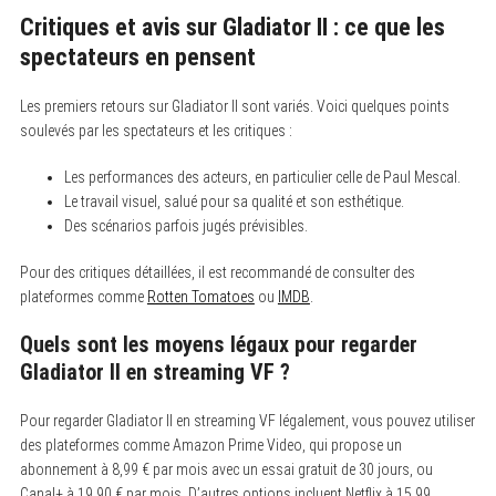
Critiques et avis sur Gladiator II : ce que les
spectateurs en pensent
Les premiers retours sur Gladiator II sont variés. Voici quelques points
soulevés par les spectateurs et les critiques :
Les performances des acteurs, en particulier celle de Paul Mescal.
Le travail visuel, salué pour sa qualité et son esthétique.
Des scénarios parfois jugés prévisibles.
Pour des critiques détaillées, il est recommandé de consulter des
plateformes comme
Rotten Tomatoes
ou
IMDB
.
S
e
Quels sont les moyens légaux pour regarder
a
r
Gladiator II en streaming VF ?
c
h
f
Pour regarder Gladiator II en streaming VF légalement, vous pouvez utiliser
o
des plateformes comme Amazon Prime Video, qui propose un
r
:
abonnement à 8,99 € par mois avec un essai gratuit de 30 jours, ou
Canal+ à 19,90 € par mois. D’autres options incluent Netflix à 15,99