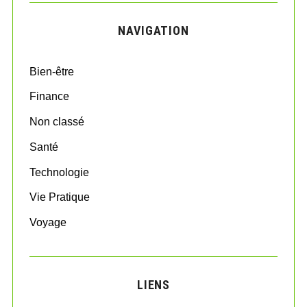
r
C
H
c
NAVIGATION
h
f
o
Bien-être
r
:
Finance
Non classé
Santé
Technologie
Vie Pratique
Voyage
LIENS