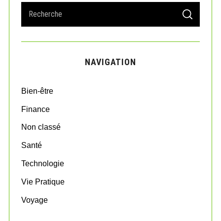
S
S
e
E
A
a
R
r
C
H
c
NAVIGATION
h
f
o
Bien-être
r
:
Finance
Non classé
Santé
Technologie
Vie Pratique
Voyage