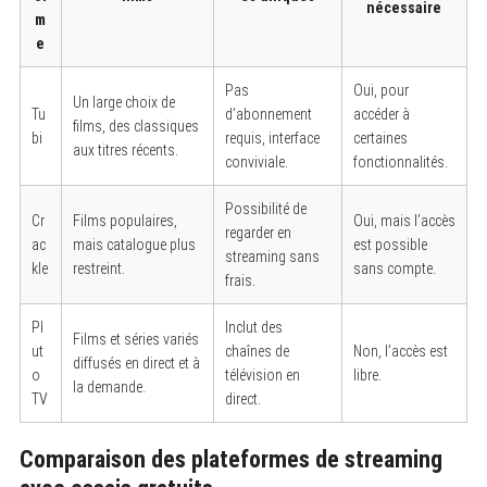
nécessaire
m
e
Pas
Oui, pour
Un large choix de
Tu
d’abonnement
accéder à
films, des classiques
bi
requis, interface
certaines
aux titres récents.
conviviale.
fonctionnalités.
Possibilité de
Cr
Films populaires,
Oui, mais l’accès
regarder en
ac
mais catalogue plus
est possible
streaming sans
kle
restreint.
sans compte.
frais.
Pl
Inclut des
Films et séries variés
ut
chaînes de
Non, l’accès est
diffusés en direct et à
o
télévision en
libre.
la demande.
TV
direct.
Comparaison des plateformes de streaming