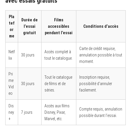
avec essais gratuits
Pla
Durée de
Films
tef
l’essai
accessibles
Conditions d’accès
or
gratuit
pendant l’essai
me
Carte de crédit requise,
Netf
Accès complet à
30 jours
annulation possible à tout
lix
tout le catalogue.
moment.
Pri
Tout le catalogue
Inscription requise,
me
30 jours
de films et de
possibilité d’annuler
Vid
séries.
facilement.
eo
Dis
Accès aux films
Compte requis, annulation
S
ney
7 jours
Disney, Pixar,
possible durant l’essai.
e
+
Marvel, etc.
a
r
c