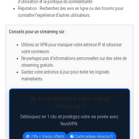
d’utilisation et la politique de confidentialité.
Réputation : Recherchez des avis en ligne ou des forums pour
S
connaître l’expérience d’autres utilisateurs.
e
a
r
c
Conseils pour un streaming sûr :
h
f
Utilisez un VPN pour masquer votre adresse IP et sécuriser
o
r
votre connexion.
:
Ne partagez pas d’informations personnelles sur des sites de
streaming gratuits.
Gardez votre antivirus à jour pour éviter les logiciels
malveillants.
🚨 Accès bloqué à votre site de
streaming ?
Débloquez en 1 clic et protégez votre vie privée avec
NordVPN.
🎁 -73% + 3 mois offerts
🛍️ Carte cadeau Amazon.fr