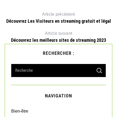
z-
Article précédent
Découvrez Les Visiteurs en streaming gratuit et légal
Article suivant
Découvrez les meilleurs sites de streaming 2023
RECHERCHER :
S
S
e
E
A
a
R
r
C
H
c
NAVIGATION
h
f
o
Bien-être
r