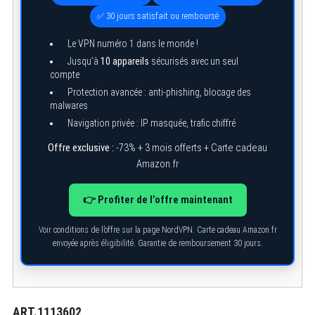
✅ 30 jours satisfait ou remboursé
Le VPN numéro 1 dans le monde !
Jusqu’à
10 appareils
sécurisés avec un seul
compte
Protection avancée : anti-phishing, blocage des
malwares
Navigation privée : IP masquée, trafic chiffré
Offre exclusive :
-73% + 3 mois offerts + Carte cadeau
Amazon.fr
👉 Profiter de l’offre maintenant
Voir conditions de l’offre sur la page NordVPN. Carte cadeau Amazon.fr
envoyée après éligibilité. Garantie de remboursement 30 jours.
ART.1113602