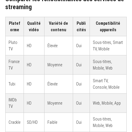
streaming
S
Platef
Qualité
Variété de
Publi
Compatibilité
e
a
orme
vidéo
contenu
cités
appareils
r
c
Pluto
Sous-titres, Smart
h
HD
Élevée
Oui
f
TV
TV, Mobile
o
r
France
Sous-titres,
:
HD
Moyenne
Oui
TV
Mobile, Web
Smart TV,
Tubi
HD
Élevée
Oui
Console, Mobile
IMDb
HD
Moyenne
Oui
Web, Mobile, App
TV
Sous-titres,
Crackle
SD/HD
Faible
Oui
Mobile, Web