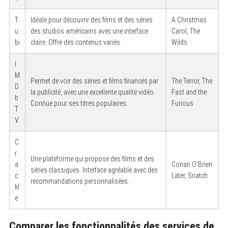
T
Idéale pour découvrir des films et des séries
A Christmas
u
des studios américains avec une interface
Carol, The
bi
claire. Offre des contenus variés.
Wilds
I
M
Permet de voir des séries et films financés par
The Terror, The
D
la publicité, avec une excellente qualité vidéo.
Fast and the
b
Connue pour ses titres populaires.
Furious
T
V
C
r
Une plateforme qui propose des films et des
a
Conan O’Brien
séries classiques. Interface agréable avec des
c
Later, Snatch
recommandations personnalisées.
kl
e
Comparer les fonctionnalités des services de