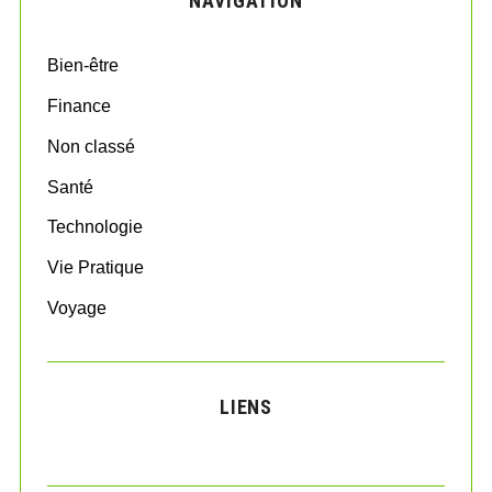
NAVIGATION
h
f
o
Bien-être
r
:
Finance
Non classé
Santé
Technologie
Vie Pratique
Voyage
LIENS