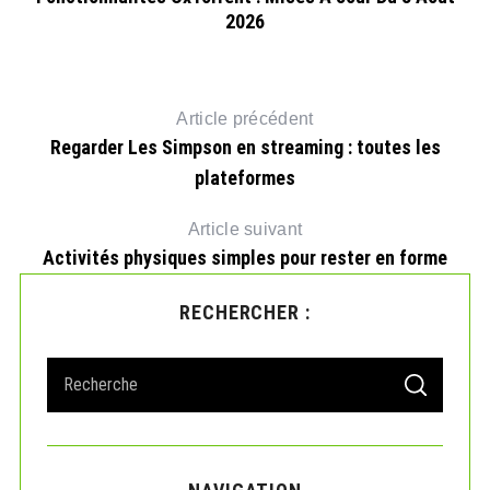
2026
Article précédent
Regarder Les Simpson en streaming : toutes les
plateformes
Article suivant
Activités physiques simples pour rester en forme
RECHERCHER :
S
S
e
E
A
a
R
r
C
H
c