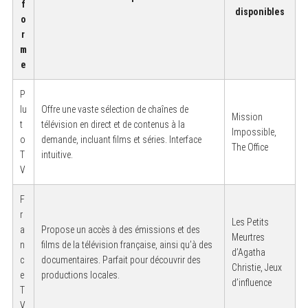
f
disponibles
o
r
m
e
P
lu
Offre une vaste sélection de chaînes de
Mission
t
télévision en direct et de contenus à la
Impossible,
o
demande, incluant films et séries. Interface
The Office
T
intuitive.
V
F
r
Les Petits
a
Propose un accès à des émissions et des
Meurtres
n
films de la télévision française, ainsi qu’à des
d’Agatha
c
documentaires. Parfait pour découvrir des
Christie, Jeux
e
productions locales.
d’influence
T
V