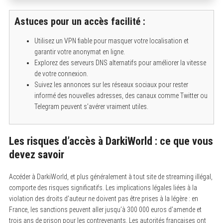
Astuces pour un accès facilité :
Utilisez un VPN fiable pour masquer votre localisation et
garantir votre anonymat en ligne.
Explorez des serveurs DNS alternatifs pour améliorer la vitesse
de votre connexion.
Suivez les annonces sur les réseaux sociaux pour rester
informé des nouvelles adresses, des canaux comme Twitter ou
S
Telegram peuvent s’avérer vraiment utiles.
e
a
r
c
Les risques d’accès à DarkiWorld : ce que vous
h
f
devez savoir
o
r
:
Accéder à DarkiWorld, et plus généralement à tout site de streaming illégal,
comporte des risques significatifs. Les implications légales liées à la
violation des droits d’auteur ne doivent pas être prises à la légère : en
France, les sanctions peuvent aller jusqu’à 300 000 euros d’amende et
trois ans de prison pour les contrevenants. Les autorités françaises ont