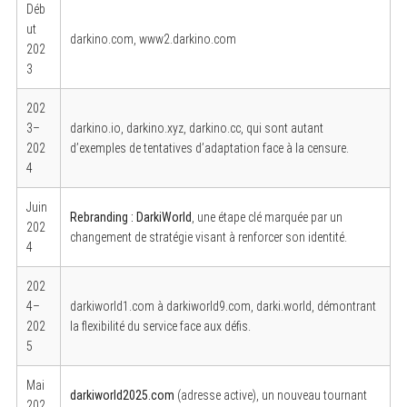
Déb
ut
darkino.com, www2.darkino.com
202
3
202
3–
darkino.io, darkino.xyz, darkino.cc, qui sont autant
202
d’exemples de tentatives d’adaptation face à la censure.
4
Juin
Rebranding : DarkiWorld
, une étape clé marquée par un
202
changement de stratégie visant à renforcer son identité.
4
202
4–
darkiworld1.com à darkiworld9.com, darki.world, démontrant
202
la flexibilité du service face aux défis.
5
Mai
darkiworld2025.com
(adresse active), un nouveau tournant
202