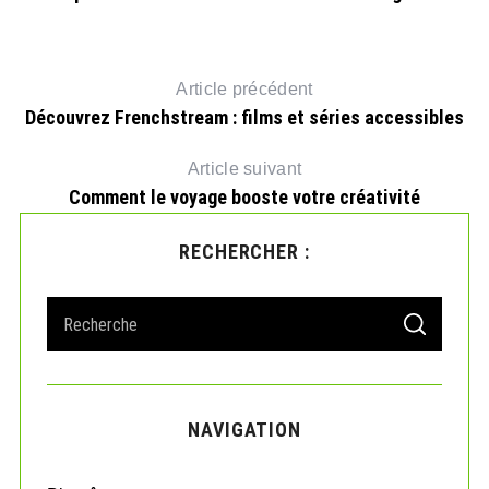
ng
Article précédent
Découvrez Frenchstream : films et séries accessibles
Article suivant
Comment le voyage booste votre créativité
RECHERCHER :
S
S
e
E
A
a
R
r
C
H
c
NAVIGATION
h
f
o