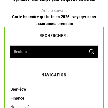
Article suivant
Carte bancaire gratuite en 2026 : voyager sans
assurances premium
RECHERCHER :
S
S
e
E
A
a
R
r
C
H
c
NAVIGATION
h
f
o
Bien-être
r
:
Finance
Non classé