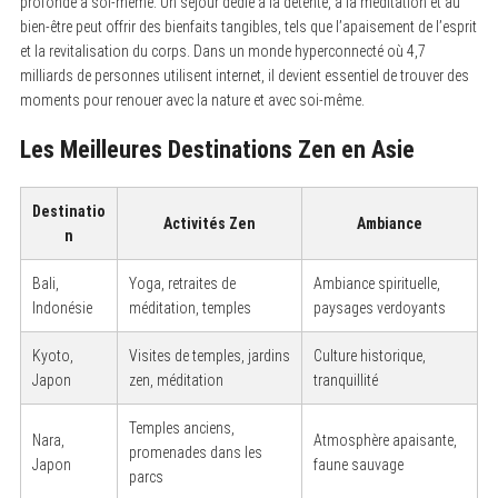
profonde à soi-même. Un séjour dédié à la détente, à la méditation et au
bien-être peut offrir des bienfaits tangibles, tels que l’apaisement de l’esprit
et la revitalisation du corps. Dans un monde hyperconnecté où 4,7
milliards de personnes utilisent internet, il devient essentiel de trouver des
moments pour renouer avec la nature et avec soi-même.
Les Meilleures Destinations Zen en Asie
Destinatio
Activités Zen
Ambiance
n
Bali,
Yoga, retraites de
Ambiance spirituelle,
Indonésie
méditation, temples
paysages verdoyants
Kyoto,
Visites de temples, jardins
Culture historique,
Japon
zen, méditation
tranquillité
Temples anciens,
Nara,
Atmosphère apaisante,
promenades dans les
Japon
faune sauvage
parcs