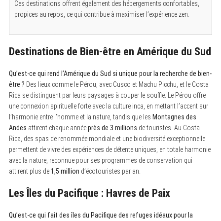
Ces destinations offrent également des hébergements confortables,
propices au repos, ce qui contribue à maximiser l’expérience zen.
Destinations de Bien-être en Amérique du Sud
Qu’est-ce qui rend l’Amérique du Sud si unique pour la recherche de bien-
être ?
Des lieux comme le Pérou, avec Cusco et Machu Picchu, et le Costa
Rica se distinguent par leurs paysages à couper le souffle. Le Pérou offre
S
e
une connexion spirituelle forte avec la culture inca, en mettant l’accent sur
a
l’harmonie entre l’homme et la nature, tandis que les
Montagnes des
r
Andes
attirent chaque année
près de 3 millions
de touristes. Au Costa
c
h
Rica, des spas de renommée mondiale et une biodiversité exceptionnelle
f
permettent de vivre des expériences de détente uniques, en totale harmonie
o
avec la nature, reconnue pour ses programmes de conservation qui
r
:
attirent plus de
1,5 million
d’écotouristes par an.
Les Îles du Pacifique : Havres de Paix
Qu’est-ce qui fait des îles du Pacifique des refuges idéaux pour la