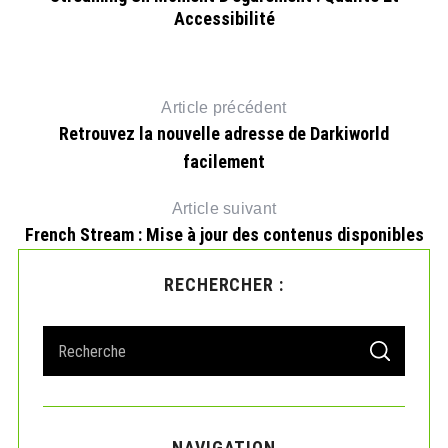
Accessibilité
s
Article précédent
Retrouvez la nouvelle adresse de Darkiworld
facilement
Article suivant
French Stream : Mise à jour des contenus disponibles
RECHERCHER :
S
S
e
E
A
a
R
r
C
H
c
NAVIGATION