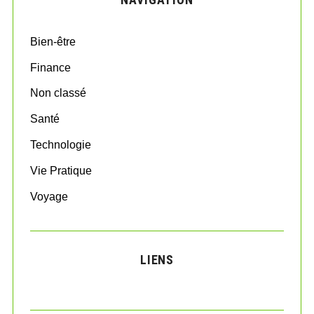
h
f
o
Bien-être
r
:
Finance
Non classé
Santé
Technologie
Vie Pratique
Voyage
LIENS