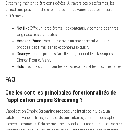
Streaming méritent d’être considérées. À travers ces plateformes, les
utilisateurs peuvent rechercher des contenus variés adaptés à leurs
préférences.
Netflix :
Offre un large éventail de contenus, y compris des titres
originaux très plébiscités.
Amazon Prime :
Accessible avec un abonnement Amazon,
propose des films, séries et contenu exclusif.
S
Disney+ :
Idéale pour les familles, regroupant les classiques
e
Disney, Pixar et Marvel.
a
Hulu :
Bonne option pour les séries récentes et les documentaires.
r
c
h
FAQ
f
o
r
Quelles sont les principales fonctionnalités de
:
l’application Empire Streaming ?
L’application Empire Streaming propose une interface intuitive, un
catalogue varié de films, séries et documentaires, ainsi que des options de
recherche avancées. Cela permet une navigation fluide et rapide au sein de