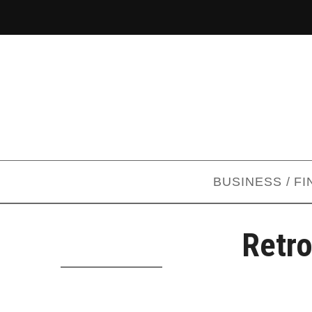
BUSINESS / F
Retr