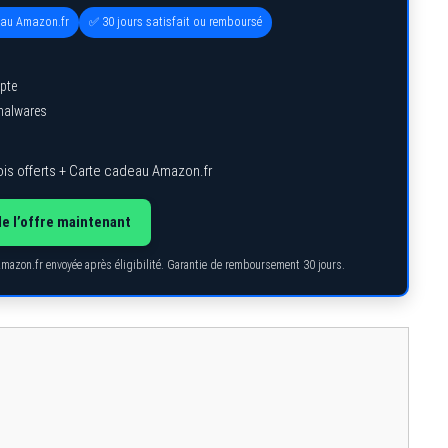
eau Amazon.fr
✅ 30 jours satisfait ou remboursé
pte
 malwares
is offerts + Carte cadeau Amazon.fr
de l’offre maintenant
Amazon.fr envoyée après éligibilité. Garantie de remboursement 30 jours.