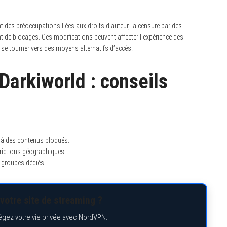
t des préoccupations liées aux droits d’auteur, la censure par des
t de blocages. Ces modifications peuvent affecter l’expérience des
 se tourner vers des moyens alternatifs d’accès.
Darkiworld : conseils
 à des contenus bloqués.
trictions géographiques.
 groupes dédiés.
votre site de streaming ?
égez votre vie privée avec NordVPN.