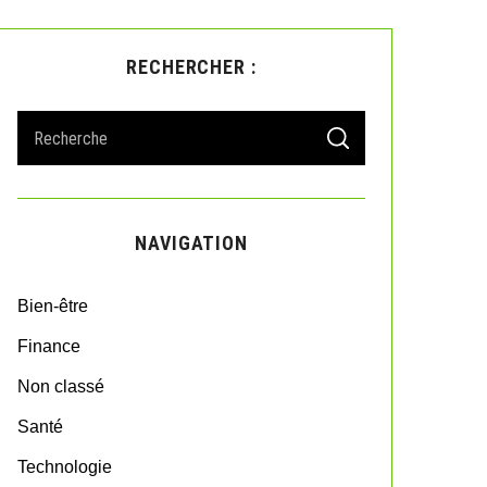
RECHERCHER :
S
S
e
E
A
a
R
r
C
H
c
NAVIGATION
h
f
o
Bien-être
r
:
Finance
Non classé
Santé
Technologie