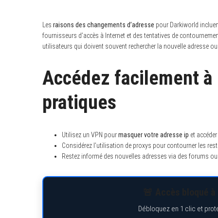
Les
raisons des changements d’adresse
pour Darkiworld incluen
fournisseurs d’accès à Internet et des tentatives de contournemen
utilisateurs qui doivent souvent rechercher la nouvelle adresse ou
Accédez facilement à 
pratiques
Utilisez un VPN pour
masquer votre adresse ip
et accéder
Considérez l’utilisation de proxys pour contourner les res
Restez informé des nouvelles adresses via des forums ou
🚨 Accès bloqué à 
S
e
Débloquez en 1 clic et prot
a
r