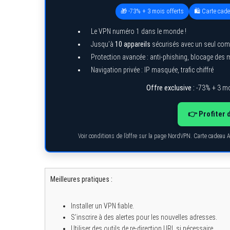
c
🎁 -73% + 3 mois offerts
🛍️ Carte cad
h
f
Le VPN numéro 1 dans le monde !
o
r
Jusqu’à
10 appareils
sécurisés avec un seul com
:
Protection avancée : anti-phishing, blocage des
Navigation privée : IP masquée, trafic chiffré
Offre exclusive :
-73% + 3 mo
👉 Profiter 
Voir conditions de l’offre sur la page NordVPN. Carte cadeau 
Meilleures pratiques :
Installer un VPN fiable.
S’inscrire à des alertes pour les nouvelles adresses.
Utiliser des outils de re-direction URL si nécessaire.