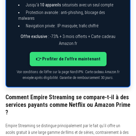
Jusqu’à
10 appareils
sécurisés avec un seul compte
Protection avancée : anti-phishing, blocage des
malwares
Navigation privée : IP masquée, trafic chiffré
Offre exclusive :
-73% + 3 mois offerts + Carte cadeau
Amazon.fr
👉 Profiter de l’offre maintenant
Voir conditions de l’offre sur la page NordVPN. Carte cadeau Amazon.fr
envoyée après éligibilité. Garantie de remboursement 30 jours.
Comment Empire Streaming se compare-t-il à des
services payants comme Netflix ou Amazon Prime
?
Empire Streaming se distingue principalement par le fait qu’il offre un
accès gratuit à une large gamme de films et de séries, contrairement à des