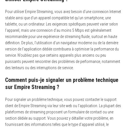
Pour utiliser Empire Streaming, vous avez besoin d’une connexion Internet
S
stable ainsi que d’un appareil compatible tel qu’un smartphone, une
e
a
tablette, ou un ordinateur.
Les exigences spécifiques peuvent varier selon
r
l’appareil, mais une connexion d’au moins 5 Mbps est généralement
c
recommandée pour une expérience de streaming fluide, surtout en haute
h
f
définition. De plus, l’utilisation d’un navigateur moderne ou de la dernière
o
version de l’application dédiée contribuera à optimiser la performance du
r
:
service. N’oubliez pas que certains appareils plus anciens ou peu
puissants peuvent rencontrer des problèmes de performance, notamment
des lenteurs ou des interruptions de service.
Comment puis-je signaler un problème technique
sur Empire Streaming ?
Pour signaler un problème technique, vous pouvez contacter le support
client de Empire Streaming via leur site web ou l’application.
La plupart des
plateformes de streaming proposent un formulaire de contact ou une
section dédiée au support. Vous pouvez y détailler votre problème, en
fournissant des informations telles que le type d’appareil utilisé, le