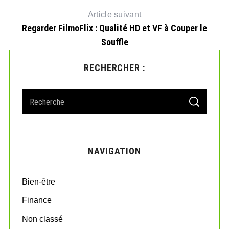
Article suivant
Regarder FilmoFlix : Qualité HD et VF à Couper le
Souffle
RECHERCHER :
S
S
e
E
A
a
R
r
C
H
c
NAVIGATION
h
f
o
Bien-être
r
:
Finance
Non classé