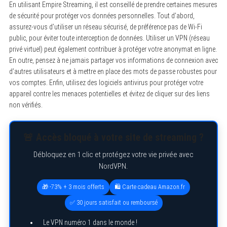
En utilisant Empire Streaming, il est conseillé de prendre certaines mesures
de sécurité pour protéger vos données personnelles.
Tout d’abord,
assurez-vous d’utiliser un réseau sécurisé, de préférence pas de Wi-Fi
public, pour éviter toute interception de données. Utiliser un VPN (réseau
privé virtuel) peut également contribuer à protéger votre anonymat en ligne.
En outre, pensez à ne jamais partager vos informations de connexion avec
d’autres utilisateurs et à mettre en place des mots de passe robustes pour
vos comptes. Enfin, utilisez des logiciels antivirus pour protéger votre
appareil contre les menaces potentielles et évitez de cliquer sur des liens
non vérifiés.
🚨 Accès bloqué à votre site de streaming ?
Débloquez en 1 clic et protégez votre vie privée avec
NordVPN.
🎁 -73% + 3 mois offerts
🛍️ Carte cadeau Amazon.fr
✅ 30 jours satisfait ou remboursé
Le VPN numéro 1 dans le monde !