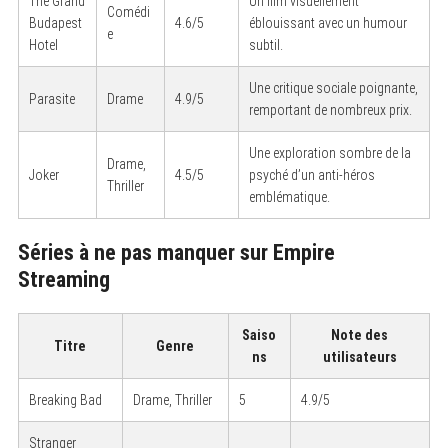
The Grand
Un film visuellement
Comédi
Budapest
4.6/5
éblouissant avec un humour
e
Hotel
subtil.
Une critique sociale poignante,
Parasite
Drame
4.9/5
remportant de nombreux prix.
Une exploration sombre de la
Drame,
Joker
4.5/5
psyché d’un anti-héros
Thriller
emblématique.
Séries à ne pas manquer sur Empire
Streaming
Saiso
Note des
Titre
Genre
ns
utilisateurs
Breaking Bad
Drame, Thriller
5
4.9/5
Stranger