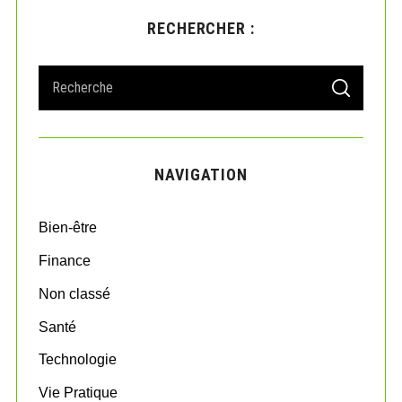
RECHERCHER :
S
S
e
E
A
a
R
r
C
H
c
NAVIGATION
h
f
o
Bien-être
r
:
Finance
Non classé
Santé
Technologie
Vie Pratique