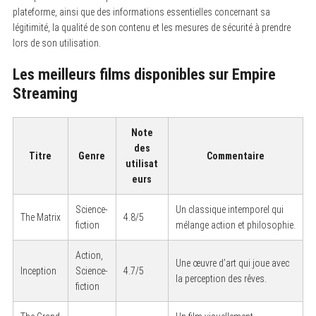
plateforme, ainsi que des informations essentielles concernant sa
légitimité, la qualité de son contenu et les mesures de sécurité à prendre
lors de son utilisation.
Les meilleurs films disponibles sur Empire
Streaming
Note
des
Titre
Genre
Commentaire
utilisat
eurs
Science-
Un classique intemporel qui
The Matrix
4.8/5
fiction
mélange action et philosophie.
Action,
Une œuvre d’art qui joue avec
Inception
Science-
4.7/5
la perception des rêves.
fiction