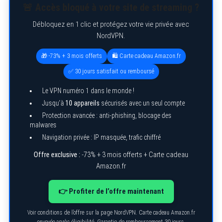
S
🚨 Accès bloqué à votre site de streaming ?
e
a
Débloquez en 1 clic et protégez votre vie privée avec
r
c
NordVPN.
h
f
🎁 -73% + 3 mois offerts
🛍️ Carte cadeau Amazon.fr
o
r
✅ 30 jours satisfait ou remboursé
:
Le VPN numéro 1 dans le monde !
Jusqu’à
10 appareils
sécurisés avec un seul compte
Protection avancée : anti-phishing, blocage des
malwares
Navigation privée : IP masquée, trafic chiffré
Offre exclusive :
-73% + 3 mois offerts + Carte cadeau
Amazon.fr
👉 Profiter de l’offre maintenant
Voir conditions de l’offre sur la page NordVPN. Carte cadeau Amazon.fr
envoyée après éligibilité. Garantie de remboursement 30 jours.