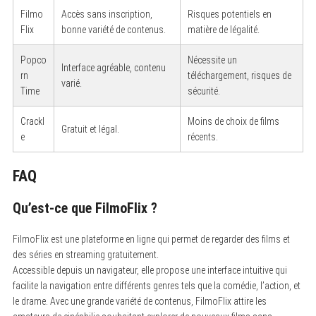
f
Filmo
Accès sans inscription,
Risques potentiels en
o
r
Flix
bonne variété de contenus.
matière de légalité.
:
Popco
Nécessite un
Interface agréable, contenu
rn
téléchargement, risques de
varié.
Time
sécurité.
Crackl
Moins de choix de films
Gratuit et légal.
e
récents.
FAQ
Qu’est-ce que FilmoFlix ?
FilmoFlix est une plateforme en ligne qui permet de regarder des films et
des séries en streaming gratuitement.
Accessible depuis un navigateur, elle propose une interface intuitive qui
facilite la navigation entre différents genres tels que la comédie, l’action, et
le drame. Avec une grande variété de contenus, FilmoFlix attire les