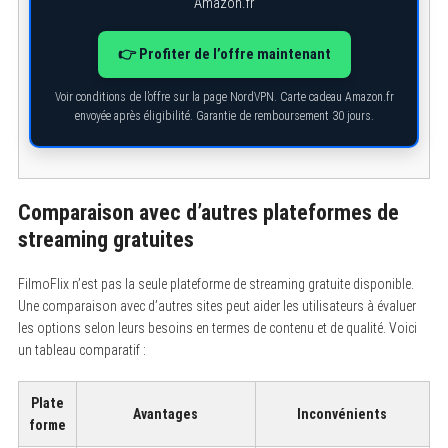
Amazon.fr
👉 Profiter de l’offre maintenant
Voir conditions de l’offre sur la page NordVPN. Carte cadeau Amazon.fr
envoyée après éligibilité. Garantie de remboursement 30 jours.
Comparaison avec d’autres plateformes de
streaming gratuites
FilmoFlix n’est pas la seule plateforme de streaming gratuite disponible.
Une comparaison avec d’autres sites peut aider les utilisateurs à évaluer
les options selon leurs besoins en termes de contenu et de qualité. Voici
un tableau comparatif :
S
e
a
Plate
r
Avantages
Inconvénients
forme
c
h