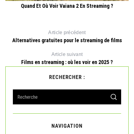
Quand Et Où Voir Vaiana 2 En Streaming ?
Article précédent
Alternatives gratuites pour le streaming de films
Article suivant
Films en streaming : où les voir en 2025 ?
RECHERCHER :
S
S
e
E
A
a
R
r
C
H
c
NAVIGATION
h
f