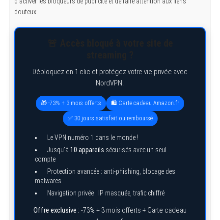
d’activer les bloqueurs de publicité et de faire attention aux liens
douteux.
🚨 Accès bloqué à votre site de
streaming ?
Débloquez en 1 clic et protégez votre vie privée avec
NordVPN.
🎁 -73% + 3 mois offerts
🛍️ Carte cadeau Amazon.fr
✅ 30 jours satisfait ou remboursé
Le VPN numéro 1 dans le monde !
Jusqu’à
10 appareils
sécurisés avec un seul
compte
Protection avancée : anti-phishing, blocage des
malwares
Navigation privée : IP masquée, trafic chiffré
Offre exclusive :
-73% + 3 mois offerts + Carte cadeau