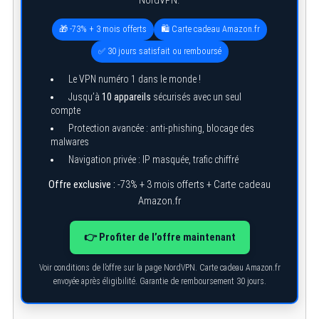
NordVPN.
🎁 -73% + 3 mois offerts
🛍️ Carte cadeau Amazon.fr
✅ 30 jours satisfait ou remboursé
Le VPN numéro 1 dans le monde !
Jusqu’à
10 appareils
sécurisés avec un seul
compte
Protection avancée : anti-phishing, blocage des
malwares
Navigation privée : IP masquée, trafic chiffré
Offre exclusive :
-73% + 3 mois offerts + Carte cadeau
Amazon.fr
👉 Profiter de l’offre maintenant
Voir conditions de l’offre sur la page NordVPN. Carte cadeau Amazon.fr
envoyée après éligibilité. Garantie de remboursement 30 jours.