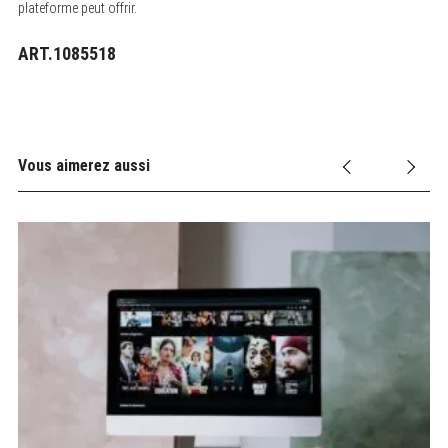
plateforme peut offrir.
ART.1085518
Vous aimerez aussi
ût
S
e
a
r
c
h
f
o
r
: