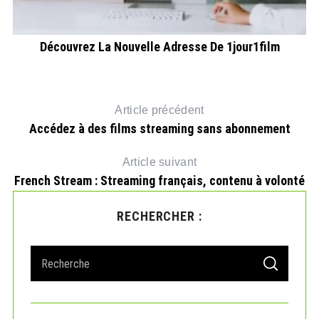
Découvrez La Nouvelle Adresse De 1jour1film
A
Article précédent
Accédez à des films streaming sans abonnement
Article suivant
French Stream : Streaming français, contenu à volonté
RECHERCHER :
S
S
e
E
A
a
R
r
C
H
c