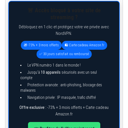
🚨 Accès bloqué à votre site de
streaming ?
Débloquez en 1 clic et protégez votre vie privée avec
NordVPN.
🎁 -73% + 3 mois offerts
🛍️ Carte cadeau Amazon.fr
✅ 30 jours satisfait ou remboursé
Le VPN numéro 1 dans le monde !
Jusqu’à
10 appareils
sécurisés avec un seul
compte
Protection avancée : anti-phishing, blocage des
malwares
Navigation privée : IP masquée, trafic chiffré
Offre exclusive :
-73% + 3 mois offerts + Carte cadeau
Amazon.fr