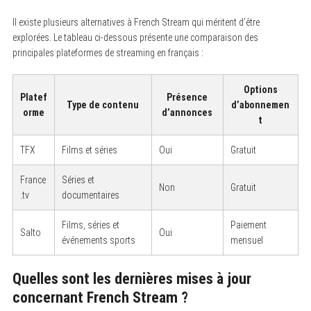
Il existe plusieurs alternatives à French Stream qui méritent d’être
explorées. Le tableau ci-dessous présente une comparaison des
principales plateformes de streaming en français :
Options
Platef
Présence
Type de contenu
d’abonnemen
orme
d’annonces
t
TFX
Films et séries
Oui
Gratuit
France
Séries et
Non
Gratuit
.tv
documentaires
Films, séries et
Paiement
Salto
Oui
événements sports
mensuel
Quelles sont les dernières mises à jour
concernant French Stream ?