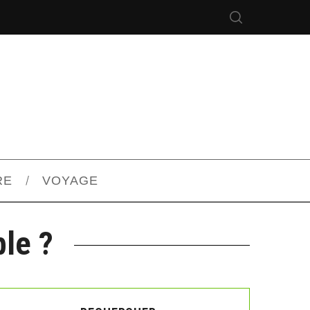
RE
VOYAGE
ble ?