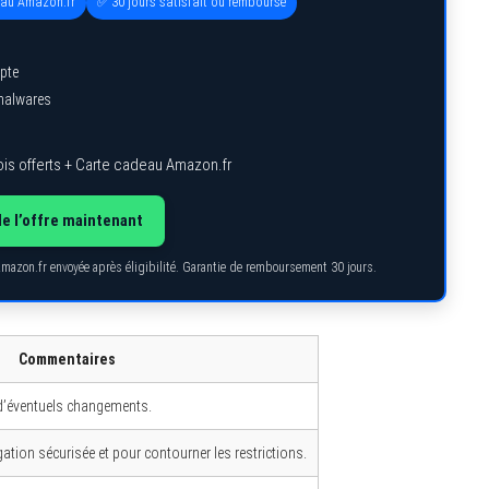
eau Amazon.fr
✅ 30 jours satisfait ou remboursé
pte
 malwares
is offerts + Carte cadeau Amazon.fr
de l’offre maintenant
Amazon.fr envoyée après éligibilité. Garantie de remboursement 30 jours.
Commentaires
r d’éventuels changements.
ion sécurisée et pour contourner les restrictions.