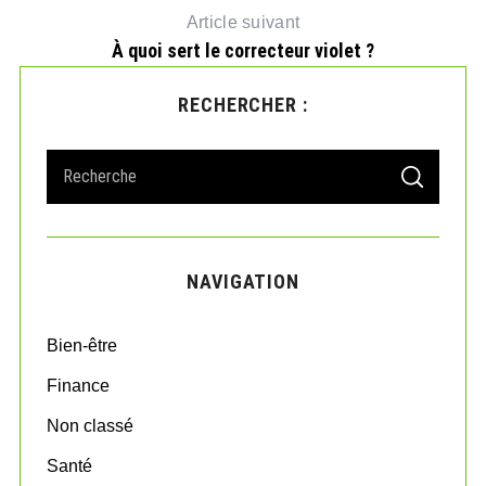
Article suivant
À quoi sert le correcteur violet ?
RECHERCHER :
S
S
e
E
A
a
R
r
C
H
c
NAVIGATION
h
f
o
Bien-être
r
:
Finance
Non classé
Santé