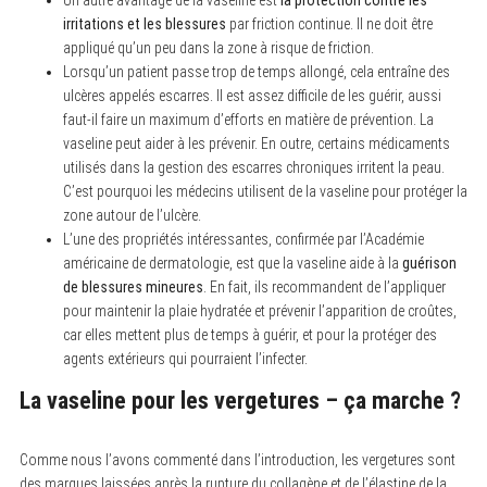
irritations et les blessures
par friction continue. Il ne doit être
appliqué qu’un peu dans la zone à risque de friction.
Lorsqu’un patient passe trop de temps allongé, cela entraîne des
ulcères appelés escarres. Il est assez difficile de les guérir, aussi
faut-il faire un maximum d’efforts en matière de prévention. La
vaseline peut aider à les prévenir. En outre, certains médicaments
utilisés dans la gestion des escarres chroniques irritent la peau.
C’est pourquoi les médecins utilisent de la vaseline pour protéger la
zone autour de l’ulcère.
L’une des propriétés intéressantes, confirmée par l’Académie
américaine de dermatologie, est que la vaseline aide à la
guérison
de blessures mineures
. En fait, ils recommandent de l’appliquer
pour maintenir la plaie hydratée et prévenir l’apparition de croûtes,
car elles mettent plus de temps à guérir, et pour la protéger des
agents extérieurs qui pourraient l’infecter.
La vaseline pour les vergetures – ça marche ?
Comme nous l’avons commenté dans l’introduction, les vergetures sont
des marques laissées après la rupture du collagène et de l’élastine de la