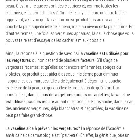
peau. C’est-à-dire que ce sont des cicatrices et, comme toutes les
cicatrices, elles sont difficiles à éliminer. Et il y a encore un autre facteur
aggravant, à savoir que la cassure ne se produit pas au niveau de la
couche la plus superficielle de la peau, mais au niveau de la plus intime. En
S
d’autres termes, une fois les vergetures apparues, la seule chose que vous
e
pouvez faire est d’essayer de les cacher le mieux possible.
a
r
c
Ainsi, la réponse à la question de savoir si l
a vaseline est utilisée pour
h
les vergetures
ou non dépend de plusieurs facteurs. S’il s’agit de
f
vergetures récentes, et qu’elles sont encore enflammées, rouges ou
o
r
violettes, ce produit peut aider à assouplir le derme pour diminuer
:
l’apparence des marques. Elle aide également à dégonfler la couche
extérieure de la peau, ce qui accélère le processus de guérison. Par
conséquent,
dans le cas de vergetures rouges ou violettes, la vaseline
est utilisée pour les réduire
autant que possible. En revanche, dans le cas
des anciennes vergetures, déjà blanchâtres et dégonflées, la vaseline ne
peut pas faire grand-chose.
La vaseline aide à prévenir les vergetures
? La réponse de l’Académie
américaine de dermatologie est “peut-être”. En effet, la génétique joue un