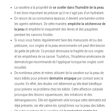
La vaseline a la propriété de
se sceller dans l’humidité de la peau.
Il est donc important de préciser qu’il ne s’agit pas d’un hydratant.
En raison de sa consistance épaisse, il devient une barrière contre
les agents extérieurs. De cette manière,
empêche la sécheresse de
la peau
et empêche le craquement des lèvres et des paupières
pendant les saisons froides.
Si vous vous faites régulièrement faire des manucures et/ou des
pédicures, vos ongles et la peau environnante ont peut-être besoin
de gelée de pétrole. Ce produit diminuera la fragilité de vos ongles
et les empêchera de se casser. Toutefois, l’Académie américaine de
dermatologie recommande de l’appliquer lorsque les ongles sont
mouillés.
De nombreux pères et mères utilisent de la vaseline sur la peau de
leurs bébés pour prévenir
dermatite atopique
par contact avec la
couche. En effet, des études ont déterminé qu’elle était bénéfique
pour prévenir ce problème chez les bébés. Cette affection cutanée
provoque des lésions squameuses, des irritations et des
démangeaisons. Elle est également utile lorsque cette dermatite est
déjà présente, car elle calme les symptômes sur la peau des bébés.
Un autre avantage de la vaseline est
la protection contre les