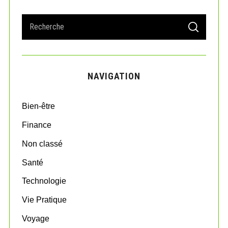
S
S
e
E
A
a
R
r
C
H
c
NAVIGATION
h
f
o
Bien-être
r
:
Finance
Non classé
Santé
Technologie
Vie Pratique
Voyage