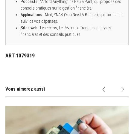
Podcasts :
“Afford Anything” de Paula Pant, qui propose des
conseils pratiques sur la gestion financière.
Applications :
Mint, YNAB (You Need A Budget), qui facilitent le
suivi de vos dépenses.
Sites web :
Les Echos, Le Revenu, offrant des analyses
financières et des conseils pratiques.
ART.1079319
Vous aimerez aussi
C