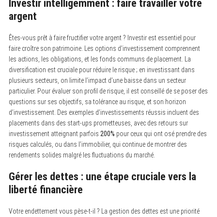
Investir intelligemment : faire travailler votre
argent
Êtes-vous prêt à faire fructifier votre argent ? Investir est essentiel pour
faire croître son patrimoine. Les options d’investissement comprennent
les actions, les obligations, et les fonds communs de placement. La
diversification est cruciale pour réduire le risque ; en investissant dans
plusieurs secteurs, on limite l’impact d’une baisse dans un secteur
particulier. Pour évaluer son profil de risque, il est conseillé de se poser des
questions sur ses objectifs, sa tolérance au risque, et son horizon
d’investissement. Des exemples d’investissements réussis incluent des
S
placements dans des start-ups prometteuses, avec des retours sur
e
investissement atteignant parfois
200%
pour ceux qui ont osé prendre des
a
r
risques calculés, ou dans l’immobilier, qui continue de montrer des
c
rendements solides malgré les fluctuations du marché.
h
f
o
Gérer les dettes : une étape cruciale vers la
r
liberté financière
:
Votre endettement vous pèse-t-il ? La gestion des dettes est une priorité