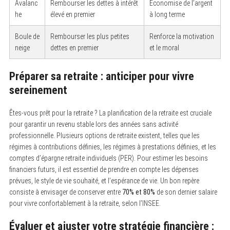
Avalanc
Rembourser les dettes à intérêt
Économise de l’argent
he
élevé en premier
à long terme
Boule de
Rembourser les plus petites
Renforce la motivation
neige
dettes en premier
et le moral
Préparer sa retraite : anticiper pour vivre
sereinement
Êtes-vous prêt pour la retraite ? La planification de la retraite est cruciale
pour garantir un revenu stable lors des années sans activité
professionnelle. Plusieurs options de retraite existent, telles que les
régimes à contributions définies, les régimes à prestations définies, et les
comptes d’épargne retraite individuels (PER). Pour estimer les besoins
financiers futurs, il est essentiel de prendre en compte les dépenses
prévues, le style de vie souhaité, et l’espérance de vie. Un bon repère
consiste à envisager de conserver entre
70% et 80%
de son dernier salaire
pour vivre confortablement à la retraite, selon l’INSEE.
Évaluer et ajuster votre stratégie financière :