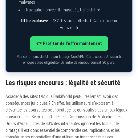
malwares
Navigation privée : IP masquée, trafic chiffré
Offre exclusive :
-73% + 3 mois offerts + Carte cadeau
Amazon.fr
👉 Profiter de l’offre maintenant
Voir conditions de l’offre sur la page NordVPN. Carte cadeau Amazon.fr
envoyée après éligibilité. Garantie de remboursement 30 jours.
Les risques encourus : légalité et sécurité
Accéder à des sites tels que DarkiWorld peut-il réellement avoir des
conséquences juridiques ? En effet, les utilisateurs s’exposent à
d’éventuelles poursuites pour piratage, ce qui soulève des enjeux légaux
S
considérables. Selon une étude de la Commission de Protection des
e
Droits d’Auteur, près de 30% des internautes ignorent les lois sur le
a
piratage. Il est donc essentiel de comprendre ces implications et les
r
c
conséquences potentielles d’une utilisation inappropriée de ces