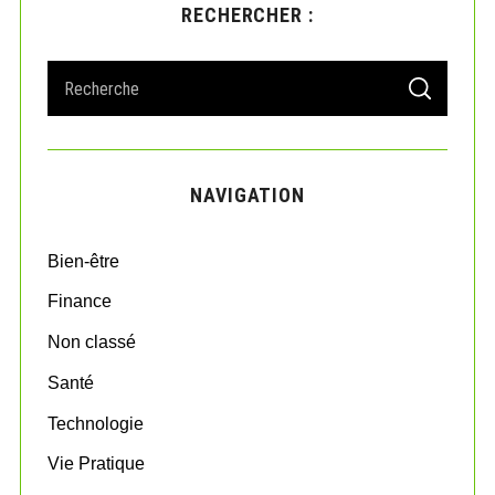
RECHERCHER :
S
S
e
E
A
a
R
r
C
H
c
NAVIGATION
h
f
o
Bien-être
r
:
Finance
Non classé
Santé
Technologie
Vie Pratique