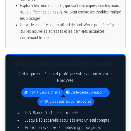
Explorer les miroirs du site, qui sont des copies exactes mais
sous différentes adresses, souvent encore accessibles malgré
les blocages.
Suivre le canal Telegram officiel de DarkiWorld pour être à jour
sur les nouvelles adresses et les dernières actualités
concernant le site.
🚨 Accès bloqué à votre site de streaming ?
Débloquez en 1 clic et protégez votre vie privée avec
NordVPN.
🎁 -73% + 3 mois offerts
🛍️ Carte cadeau Amazon.fr
✅ 30 jours satisfait ou remboursé
Le VPN numéro 1 dans le monde !
Jusqu’à
10 appareils
sécurisés avec un seul compte
Protection avancée : anti-phishing, blocage des