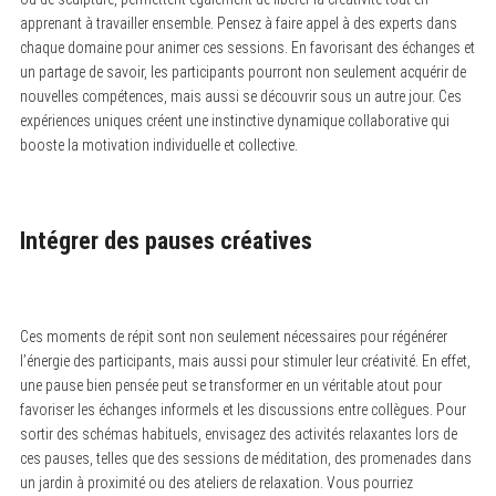
apprenant à travailler ensemble. Pensez à faire appel à des experts dans
chaque domaine pour animer ces sessions. En favorisant des échanges et
un partage de savoir, les participants pourront non seulement acquérir de
nouvelles compétences, mais aussi se découvrir sous un autre jour. Ces
expériences uniques créent une instinctive dynamique collaborative qui
booste la motivation individuelle et collective.
S
e
a
r
c
Intégrer des pauses créatives
h
f
o
r
:
Ces moments de répit sont non seulement nécessaires pour régénérer
l’énergie des participants, mais aussi pour stimuler leur créativité. En effet,
une pause bien pensée peut se transformer en un véritable atout pour
favoriser les échanges informels et les discussions entre collègues. Pour
sortir des schémas habituels, envisagez des activités relaxantes lors de
ces pauses, telles que des sessions de méditation, des promenades dans
un jardin à proximité ou des ateliers de relaxation. Vous pourriez