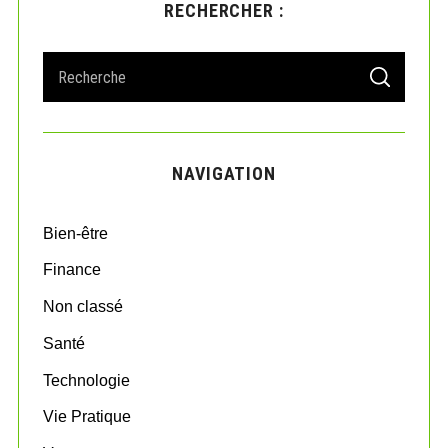
RECHERCHER :
S
S
e
E
A
a
R
r
C
H
c
NAVIGATION
h
f
o
Bien-être
r
:
Finance
Non classé
Santé
Technologie
Vie Pratique