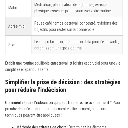
Méditation, planification de la journée, exercice
Matin
physique, essentiel pour dynamiser votre matinée
S
e
a
Pause café, temps de travail concentré, révisions des
r
Après-midi
objectifs pour rester sur la bonne voie
c
h
f
Lecture, relaxation, préparation de la journée suivante,
o
Soir
garantissant un repos optimal
r
:
Établir une routine équilibrée entre travail et loisirs est crucial pour une vie
simplifiée et épanouissante.
Simplifier la prise de décision : des stratégies
pour réduire l’indécision
Comment réduire l’indécision qui peut freiner votre avancement ?
Pour
prendre des décisions plus rapidement et efficacement, plusieurs
techniques peuvent être appliquées :
Méthode des critères de choix
: Déterminez les éléments