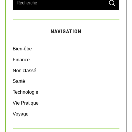
S
e
E
A
a
R
r
C
H
c
NAVIGATION
h
f
o
Bien-être
r
:
Finance
Non classé
Santé
Technologie
Vie Pratique
Voyage