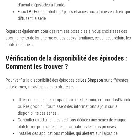
d’achat d’épisodes à l’unité.
FuboTV
: Essai gratuit de 7 jours et accès aux chaînes en direct qui
S
diffusent la série.
e
a
Regardez également pour des remises possibles si vous choisissez des
r
c
abonnements de long terme ou des packs familiaux, ce qui peut réduire les
h
coûts mensuels.
f
o
Vérification de la disponibilité des épisodes :
r
:
Comment les trouver ?
Pour vérifier la disponibilité des épisodes de
Les Simpson
sur différentes
plateformes, il existe plusieurs stratégies :
Utiliser des sites de comparaison de streaming comme JustWatch
ou Reelgood qui fournissent des informations à jour sur la
disponibilité des séries.
Consulter directement les sections dédiées aux séries de chaque
plateforme pour obtenir les informations les plus précises.
Installer des applications mobiles qui alertent sur l’ajout de