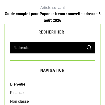
Article suivant
Guide complet pour Papadustream : nouvelle adresse 5
août 2026
RECHERCHER :
S
S
e
E
A
a
R
r
C
H
c
NAVIGATION
h
f
o
Bien-être
r
:
Finance
Non classé