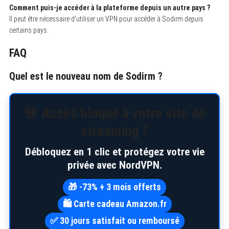
Comment puis-je accéder à la plateforme depuis un autre pays ?
Il peut être nécessaire d’utiliser un VPN pour accéder à Sodirm depuis
certains pays.
FAQ
Quel est le nouveau nom de Sodirm ?
🚨 Accès bloqué à votre site de
S
streaming ?
e
a
r
Débloquez en 1 clic et protégez votre vie
c
privée avec NordVPN.
h
f
o
🎁 -73% + 3 mois offerts
r
:
🛍️ Carte cadeau Amazon.fr
✅ 30 jours satisfait ou remboursé