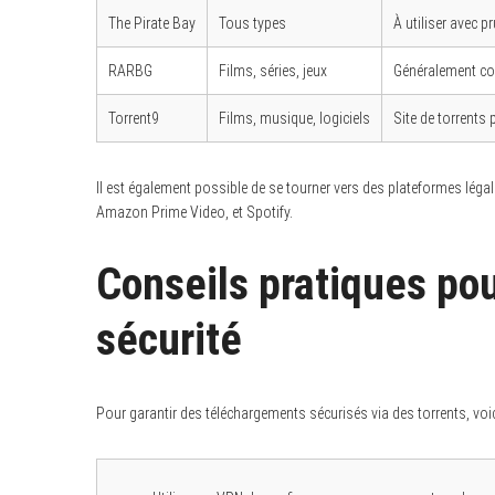
The Pirate Bay
Tous types
À utiliser avec p
RARBG
Films, séries, jeux
Généralement c
Torrent9
Films, musique, logiciels
Site de torrents 
Il est également possible de se tourner vers des plateformes léga
Amazon Prime Video, et Spotify.
Conseils pratiques pou
sécurité
Pour garantir des téléchargements sécurisés via des torrents, v