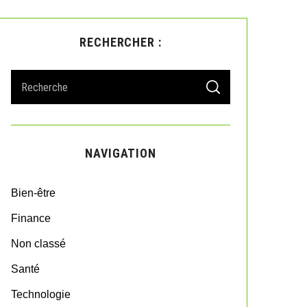
RECHERCHER :
S
S
e
E
A
a
R
r
C
H
c
NAVIGATION
h
f
o
Bien-être
r
:
Finance
Non classé
Santé
Technologie