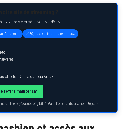
votre site de streaming ?
égez votre vie privée avec NordVPN.
eau Amazon.fr
✅ 30 jours satisfait ou remboursé
pte
 malwares
is offerts + Carte cadeau Amazon.fr
de l’offre maintenant
Amazon.fr envoyée après éligibilité. Garantie de remboursement 30 jours.
pasbien et accès aux