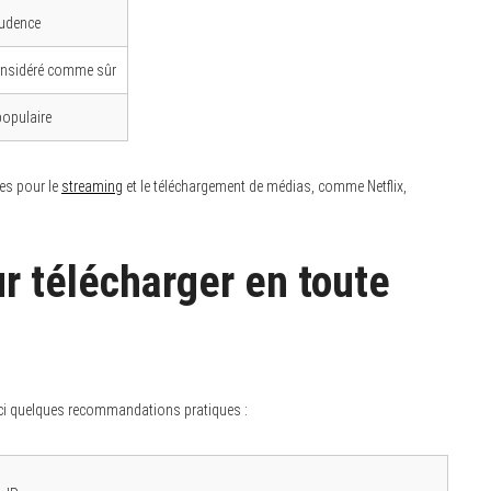
rudence
onsidéré comme sûr
populaire
les pour le
streaming
et le téléchargement de médias, comme Netflix,
r télécharger en toute
oici quelques recommandations pratiques :