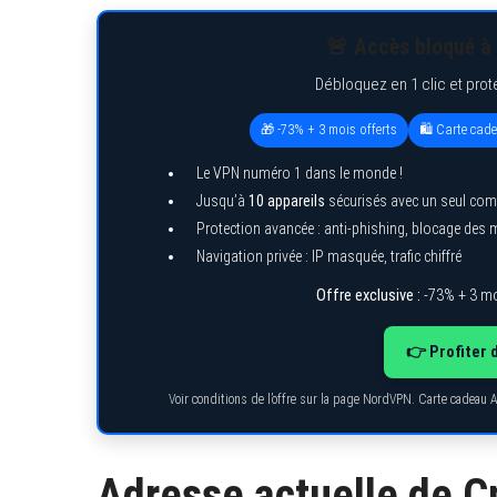
🚨 Accès bloqué à 
Débloquez en 1 clic et prot
S
e
🎁 -73% + 3 mois offerts
🛍️ Carte cad
a
r
Le VPN numéro 1 dans le monde !
c
h
Jusqu’à
10 appareils
sécurisés avec un seul com
f
Protection avancée : anti-phishing, blocage des
o
r
Navigation privée : IP masquée, trafic chiffré
:
Offre exclusive :
-73% + 3 mo
👉 Profiter 
Voir conditions de l’offre sur la page NordVPN. Carte cadeau 
Adresse actuelle de C