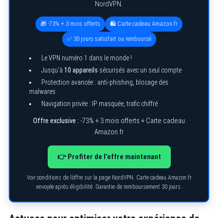
NordVPN.
🎁 -73% + 3 mois offerts
🛍️ Carte cadeau Amazon.fr
✅ 30 jours satisfait ou remboursé
Le VPN numéro 1 dans le monde !
Jusqu’à
10 appareils
sécurisés avec un seul compte
Protection avancée : anti-phishing, blocage des
malwares
Navigation privée : IP masquée, trafic chiffré
Offre exclusive :
-73% + 3 mois offerts + Carte cadeau
Amazon.fr
👉 Profiter de l’offre maintenant
Voir conditions de l’offre sur la page NordVPN. Carte cadeau Amazon.fr
envoyée après éligibilité. Garantie de remboursement 30 jours.