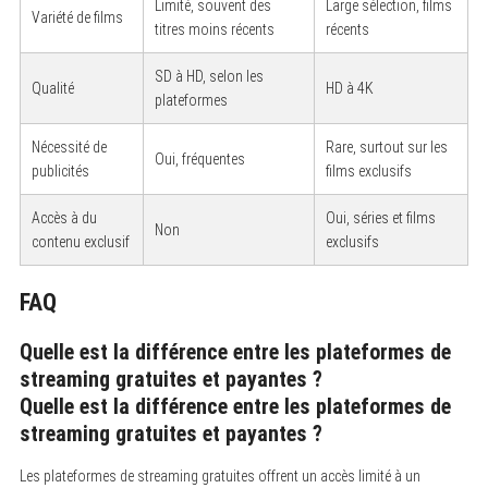
Limité, souvent des
Large sélection, films
Variété de films
S
titres moins récents
récents
e
a
SD à HD, selon les
r
Qualité
HD à 4K
c
plateformes
h
f
Nécessité de
Rare, surtout sur les
o
Oui, fréquentes
r
publicités
films exclusifs
:
Accès à du
Oui, séries et films
Non
contenu exclusif
exclusifs
FAQ
Quelle est la différence entre les plateformes de
streaming gratuites et payantes ?
Quelle est la différence entre les plateformes de
streaming gratuites et payantes ?
Les plateformes de streaming gratuites offrent un accès limité à un