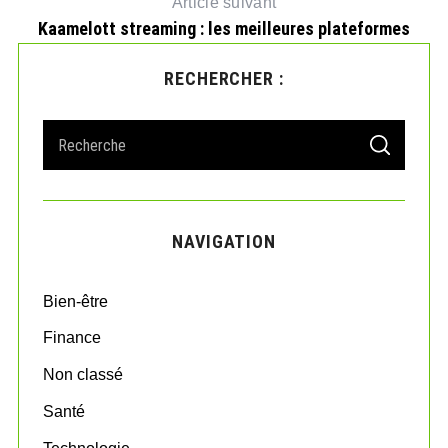
Article suivant
Kaamelott streaming : les meilleures plateformes
RECHERCHER :
S
S
e
E
A
a
R
r
C
H
c
NAVIGATION
h
f
o
Bien-être
r
:
Finance
Non classé
Santé