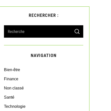
RECHERCHER :
S
S
e
E
A
a
R
r
C
H
c
NAVIGATION
h
f
o
Bien-être
r
:
Finance
Non classé
Santé
Technologie