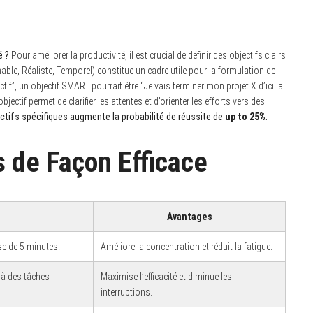
é ?
Pour améliorer la productivité, il est crucial de définir des objectifs clairs
le, Réaliste, Temporel) constitue un cadre utile pour la formulation de
uctif”, un objectif SMART pourrait être “Je vais terminer mon projet X d’ici la
objectif permet de clarifier les attentes et d’orienter les efforts vers des
ectifs spécifiques augmente la probabilité de réussite de
up to 25%
.
 de Façon Efficace
Avantages
se de 5 minutes.
Améliore la concentration et réduit la fatigue.
 à des tâches
Maximise l’efficacité et diminue les
interruptions.