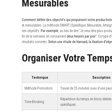
Mesurables
Comment définir des objectifs qui propulsent votre productivit
S
et mesurables. La méthode SMART (Spécifique, Mesurable, Atteignab
e
ces objectifs.
Par exemple
, au lieu de dire “Je veux être plus prod
a
fin de la semaine, en consacrant
deux heures par jour
“. Ce type d’
r
c
résultats concrets.
Selon une étude de Harvard, la fixation d’obj
h
f
o
Organiser Votre Temps
r
:
Technique
Description
Méthode Pomodoro
Travail de 25 minutes suivi d’une pau
Répartition du temps en blocs dédiés
Time Blocking
spécifiques.