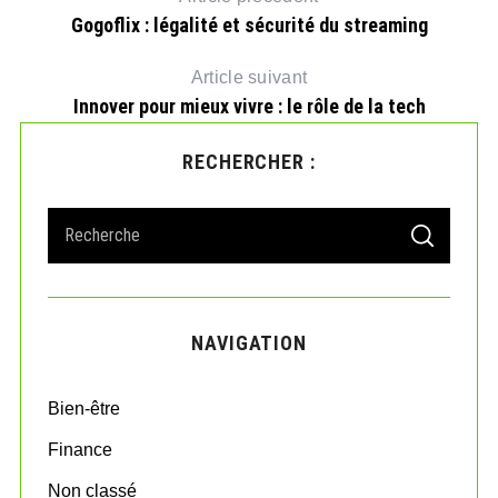
Gogoflix : légalité et sécurité du streaming
Article suivant
Innover pour mieux vivre : le rôle de la tech
RECHERCHER :
S
S
e
E
A
a
R
r
C
H
c
NAVIGATION
h
f
o
Bien-être
r
:
Finance
Non classé