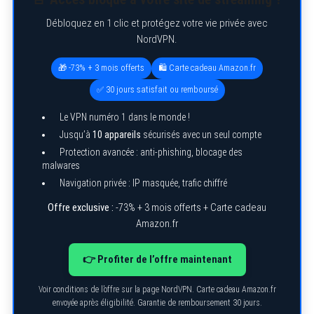
Débloquez en 1 clic et protégez votre vie privée avec
NordVPN.
🎁 -73% + 3 mois offerts
🛍️ Carte cadeau Amazon.fr
✅ 30 jours satisfait ou remboursé
Le VPN numéro 1 dans le monde !
Jusqu’à
10 appareils
sécurisés avec un seul compte
Protection avancée : anti-phishing, blocage des
malwares
Navigation privée : IP masquée, trafic chiffré
Offre exclusive :
-73% + 3 mois offerts + Carte cadeau
Amazon.fr
👉 Profiter de l’offre maintenant
Voir conditions de l’offre sur la page NordVPN. Carte cadeau Amazon.fr
envoyée après éligibilité. Garantie de remboursement 30 jours.