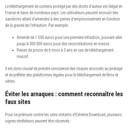
Le téléchargement de contenu protégé par des droits d’auteur est illégal en
France et dans de nombreux pays. Les utilisateurs peuvent encourir des
sanctions allant d’amendes à des peines d’emprisonnement en fonction
de la gravité de l’infraction. Par exemple :
Amende de 1 500 euros pour une première infraction, pouvant aller
jusqu’à 300 000 euros pour des reconstitutions en masse.
Peines de prison de 6 mois à 3 ans en cas de téléchargement
massif.
Il est donc crucial de prendre conscience des risques associés au piratage
et de préférer des plateformes légales pour le téléchargement de films et
séries.
S
Éviter les arnaques : comment reconnaître les
e
a
faux sites
r
c
h
Pour se prémunir contre les sites imitants d’Extreme Download, plusieurs
f
signes révélateurs peuvent être observés :
o
r