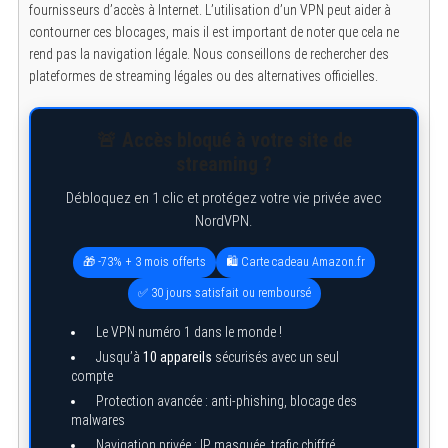
fournisseurs d’accès à Internet. L’utilisation d’un VPN peut aider à
contourner ces blocages, mais il est important de noter que cela ne
rend pas la navigation légale. Nous conseillons de rechercher des
plateformes de streaming légales ou des alternatives officielles.
🚨 Accès bloqué à votre site de
streaming ?
Débloquez en 1 clic et protégez votre vie privée avec
NordVPN.
🎁 -73% + 3 mois offerts
🛍️ Carte cadeau Amazon.fr
✅ 30 jours satisfait ou remboursé
Le VPN numéro 1 dans le monde !
Jusqu’à
10 appareils
sécurisés avec un seul
compte
Protection avancée : anti-phishing, blocage des
malwares
Navigation privée : IP masquée, trafic chiffré