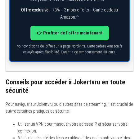
Offre exclusive :
-73% + 3 mois offerts + Carte cadeau
Amazon.fr
👉 Profiter de l’offre maintenant
Voir conditions de l’offre sur la page NordVPN. Carte cadeau Amazon.fr
envoyée après éligibilité. Garantie de remboursement 30 jours.
Conseils pour accéder à Jokertvru en toute
sécurité
S
Pour naviguer sur Jokertvru ou d’autres sites de streaming, il est crucial de
e
suivre certaines pratiques de sécurité :
a
r
c
Utiliser un VPN pour masquer votre adresse IP et sécuriser votre
h
connexion.
f
o
Vérifier la sécurité des liens en utilisant des outils anti-virus et des