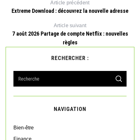
Article précédent
Extreme Download : découvrez la nouvelle adresse
Article suivant
7 août 2026 Partage de compte Netflix : nouvelles
règles
RECHERCHER :
S
S
e
E
A
a
R
r
C
H
c
NAVIGATION
h
f
o
Bien-être
r
:
Finance